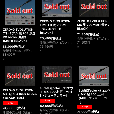
ZERO-G EVOLUTION
ZERO-G EVOLUTION
MX 毘 703MMH 景光 /
LIMITED 攻 706ML
BLACK
Trick Jerk LTD
ZERO-G EVOLUTION
[
BLACK
]
プレミアム 龍 708 景虎
74,800
円
(税込)
RV boron (無垢）
75,460
円
(税込)
希望小売価格（税込）
:
(MMH)
[
BLACK
]
74,800
円
希望小売価格（税込）
:
88,000
円
(税込)
75,460
円
×
希望小売価格（税込）
:
×
88,000
円
×
15th限定color ゼロエヴ
ZERO-G EVOLUTION
15th限定color ゼロエヴ
ォ MX 800 村正（MH)
MX 妃 704 Killer Queen
ォ MX 超 805 正宗
[
マジョーラカラー
]
/ BLACK（ML)
（MH)
[
マジョーラカラ
ー
]
82,500
円
(税込)
74,800
円
(税込)
希望小売価格（税込）
:
71,000
円
(税込)
希望小売価格（税込）
:
82,500
円