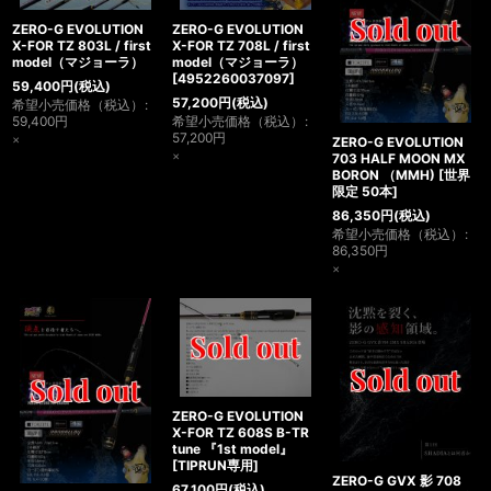
ZERO-G EVOLUTION
ZERO-G EVOLUTION
X-FOR TZ 803L / first
X-FOR TZ 708L / first
model（マジョーラ）
model（マジョーラ）
[
4952260037097
]
59,400
円
(税込)
57,200
円
(税込)
希望小売価格（税込）
:
59,400
円
希望小売価格（税込）
:
57,200
円
×
ZERO-G EVOLUTION
×
703 HALF MOON MX
BORON （MMH)
[
世界
限定 50本
]
86,350
円
(税込)
希望小売価格（税込）
:
86,350
円
×
ZERO-G EVOLUTION
X-FOR TZ 608S B-TR
tune 『1st model』
[
TIPRUN専用
]
ZERO-G GVX 影 708
67,100
円
(税込)