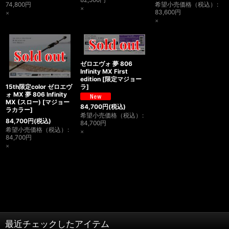
74,800
円
希望小売価格（税込）
:
×
83,600
円
×
×
ゼロエヴォ 夢 806
Infinity MX First
edition
[
限定マジョー
15th限定color ゼロエヴ
ラ
]
ォ MX 夢 806 Infinity
MX (スロー)
[
マジョー
84,700
円
(税込)
ラカラー
]
希望小売価格（税込）
:
84,700
円
(税込)
84,700
円
希望小売価格（税込）
:
×
84,700
円
×
最近チェックしたアイテム