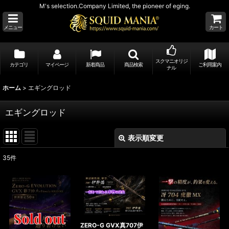
M's selection.Company Limited, the pioneer of eging.
メニュー
カート
スクマニオリジ
カテゴリ
マイページ
新着商品
商品検索
ご利用案内
ナル
ホーム
>
エギングロッド
エギングロッド
表示順変更
閉じる
35
件
サブカテゴリ
:
表示数
:
在庫あり
ZERO-G GVX真707伊