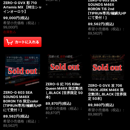
ZERO-G 603 SEA
ZERO-G GVX 彩 710
SOUNDS M46X
×
Artemis MX 【特注シャ
BORON TiS 2nd
インオーロラ】
[
TIPRUN専用/極鱗丸HP
にて受付！
]
99,000
円
(税込)
希望小売価格（税込）
:
89,562
円
(税込)
99,000
円
希望小売価格（税込）
:
在庫数△
89,562
円
×
ZERO-G 妃 705 Killer
ZERO-G GVX 攻 706
Queen M46X 限定艶消
TRICK JERK M46X 限
ZERO-G 603 SEA
しBLACK
[
世界限定 50
定艶消しBLACK
[
世界限
SOUNDS M46X
本
]
定 50本
]
BORON TiS 限定color
89,870
円
(税込)
89,980
円
(税込)
[
TIPRUN専用/極鱗丸HP
希望小売価格（税込）
:
にて受付！
]
希望小売価格（税込）
:
89,870
円
89,980
円
89,562
円
(税込)
×
×
希望小売価格（税込）
:
89,562
円