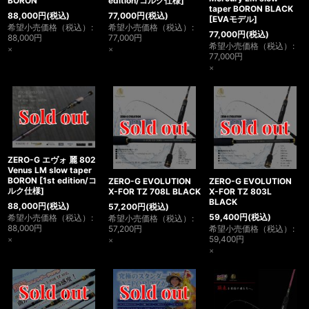
BORON
edition/コルク仕様
]
taper BORON BLACK
88,000
円
(税込)
77,000
円
(税込)
[
EVAモデル
]
希望小売価格（税込）
:
希望小売価格（税込）
:
77,000
円
(税込)
88,000
円
77,000
円
希望小売価格（税込）
:
×
×
77,000
円
×
ZERO-G エヴォ 麗 802
Venus LM slow taper
BORON
[
1st edition/コ
ZERO-G EVOLUTION
ZERO-G EVOLUTION
ルク仕様
]
X-FOR TZ 708L BLACK
X-FOR TZ 803L
BLACK
88,000
円
(税込)
57,200
円
(税込)
59,400
円
(税込)
希望小売価格（税込）
:
希望小売価格（税込）
:
88,000
円
57,200
円
希望小売価格（税込）
:
59,400
円
×
×
×