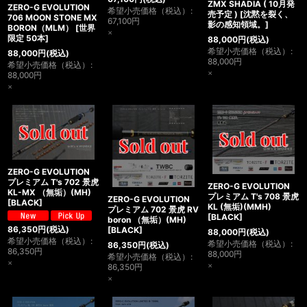
ZMX SHADIA ( 10月発
ZERO-G EVOLUTION
希望小売価格（税込）
:
売予定 )
[
沈黙を裂く、
706 MOON STONE MX
67,100
円
影の感知領域。
]
BORON（MLM）
[
世界
×
限定 50本
]
88,000
円
(税込)
希望小売価格（税込）
:
88,000
円
(税込)
88,000
円
希望小売価格（税込）
:
×
88,000
円
×
ZERO-G EVOLUTION
プレミアム T's 702 景虎
ZERO-G EVOLUTION
KL-MX （無垢）(MH)
プレミアム T's 708 景虎
ZERO-G EVOLUTION
[
BLACK
]
KL (無垢)(MMH)
プレミアム 702 景虎 RV
[
BLACK
]
boron （無垢）(MH)
86,350
円
(税込)
[
BLACK
]
88,000
円
(税込)
希望小売価格（税込）
:
希望小売価格（税込）
:
86,350
円
(税込)
86,350
円
88,000
円
希望小売価格（税込）
:
×
×
86,350
円
×