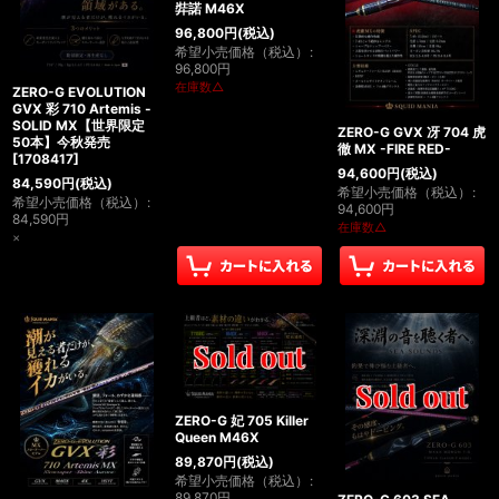
弉諾 M46X
並び順
:
96,800
円
(税込)
希望小売価格（税込）
:
96,800
円
在庫数△
絞り込む
ZERO-G EVOLUTION
GVX 彩 710 Artemis -
SOLID MX【世界限定
ZERO-G GVX 冴 704 虎
50本】今秋発売
徹 MX -FIRE RED-
[
1708417
]
94,600
円
(税込)
84,590
円
(税込)
希望小売価格（税込）
:
希望小売価格（税込）
:
94,600
円
84,590
円
在庫数△
×
ZERO-G 妃 705 Killer
Queen M46X
89,870
円
(税込)
希望小売価格（税込）
:
89,870
円