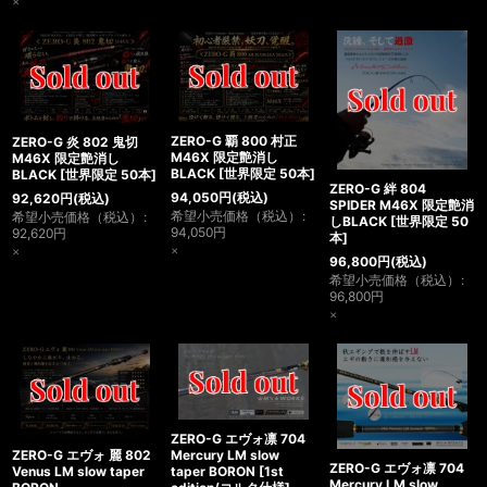
×
ZERO-G 覇 800 村正
ZERO-G 炎 802 鬼切
M46X 限定艶消し
M46X 限定艶消し
BLACK
[
世界限定 50本
]
BLACK
[
世界限定 50本
]
ZERO-G 絆 804
94,050
円
(税込)
92,620
円
(税込)
SPIDER M46X 限定艶消
希望小売価格（税込）
:
希望小売価格（税込）
:
しBLACK
[
世界限定 50
94,050
円
92,620
円
本
]
×
×
96,800
円
(税込)
希望小売価格（税込）
:
96,800
円
×
ZERO-G エヴォ凛 704
ZERO-G エヴォ 麗 802
Mercury LM slow
ZERO-G エヴォ凛 704
Venus LM slow taper
taper BORON
[
1st
Mercury LM slow