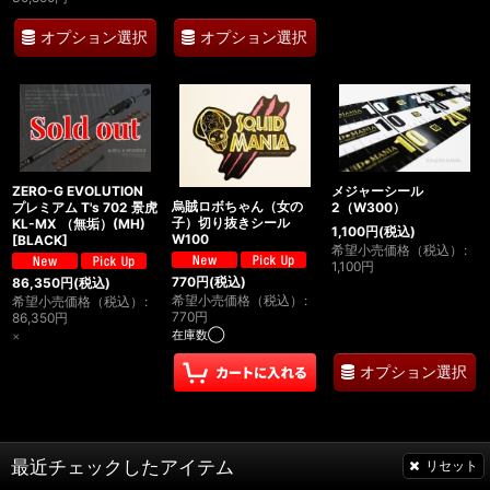
オプション選択
オプション選択
ZERO-G EVOLUTION
メジャーシール
烏賊ロボちゃん（女の
プレミアム T's 702 景虎
2（W300）
子）切り抜きシール
KL-MX （無垢）(MH)
1,100
円
(税込)
W100
[
BLACK
]
希望小売価格（税込）
:
1,100
円
770
円
(税込)
86,350
円
(税込)
希望小売価格（税込）
:
希望小売価格（税込）
:
770
円
86,350
円
在庫数◯
×
オプション選択
最近チェックしたアイテム
リセット