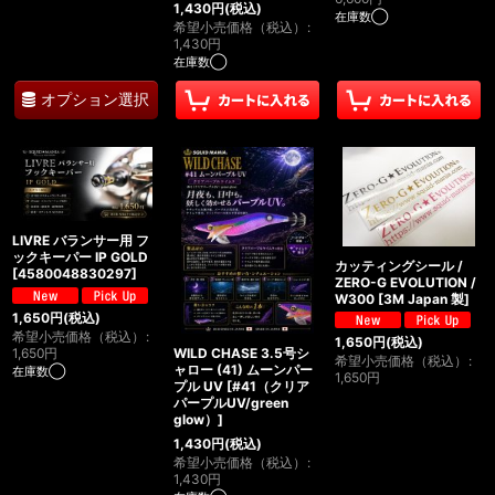
1,430
円
(税込)
在庫数◯
希望小売価格（税込）
:
1,430
円
在庫数◯
オプション選択
LIVRE バランサー用 フ
ックキーパー IP GOLD
カッティングシール /
[
4580048830297
]
ZERO-G EVOLUTION /
W300
[
3M Japan 製
]
1,650
円
(税込)
希望小売価格（税込）
:
1,650
円
(税込)
1,650
円
WILD CHASE 3.5号シ
希望小売価格（税込）
:
ャロー (41) ムーンパー
在庫数◯
1,650
円
プル UV
[
#41（クリア
パープルUV/green
glow）
]
1,430
円
(税込)
希望小売価格（税込）
:
1,430
円