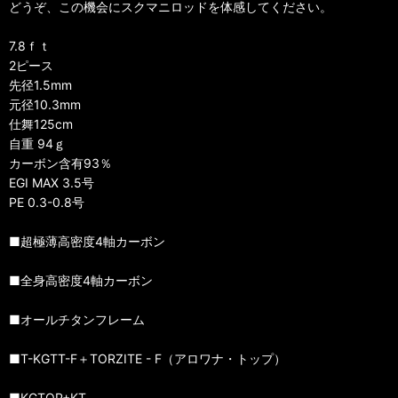
どうぞ、この機会にスクマニロッドを体感してください。
7.8ｆｔ
2ピース
先径1.5mm
元径10.3mm
仕舞125cm
自重 94ｇ
カーボン含有93％
EGI MAX 3.5号
PE 0.3-0.8号
■超極薄高密度4軸カーボン
■全身高密度4軸カーボン
■オールチタンフレーム
■T-KGTT-F＋TORZITE - F（アロワナ・トップ）
■KGTOP+KT