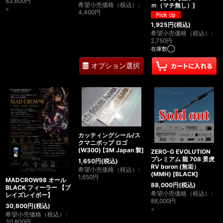
83,600
円
希望小売価格（税込）
:
ｍ（マチ無し）
]
×
4,400
円
1,925
円
(税込)
希望小売価格（税込）
:
2,750
円
在庫数◯
オプション選択
カッティングシール/ス
クマニポップ ロゴ
(W300)
[
3M Japan 製
]
ZERO-G EVOLUTION
プレミアム 龍 708 景虎
1,650
円
(税込)
RV boron (無垢）
希望小売価格（税込）
:
(MMH)
[
BLACK
]
1,650
円
MADCROW98 オール
88,000
円
(税込)
BLACK フィーラー 【ブ
希望小売価格（税込）
:
レイズレイボー】
88,000
円
30,800
円
(税込)
×
希望小売価格（税込）
:
30,800
円