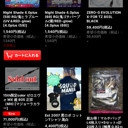
Night Shade 4.0plus
Night Shade 4.0plus
ZERO-G EVOLUTION
(59) RG/鬼ヒラブルー
(69) RG/鬼ゴチパープ
X-FOR TZ 803L
(UV＆RED-glow)
ル(紫/RED-glow)
BLACK
[
4.0plus (59)
]
[
4.0plus (69)
]
59,400
円
(税込)
1,540
円
(税込)
1,540
円
(税込)
希望小売価格（税込）
:
希望小売価格（税込）
:
希望小売価格（税込）
:
59,400
円
1,540
円
1,540
円
×
在庫数△
×
15th限定color ゼロエヴ
ォ MX 超 805 正宗
（MH)
[
マジョーラカラ
ー
]
Est 2007 悪ロボ コット
超お得！マルチバッグ
71,000
円
(税込)
ンTシャツ 黒白
L4枚入り×5セット=計
希望小売価格（税込）
:
4,400
円
(税込)
20枚入り
[
極厚 0.92ｍ