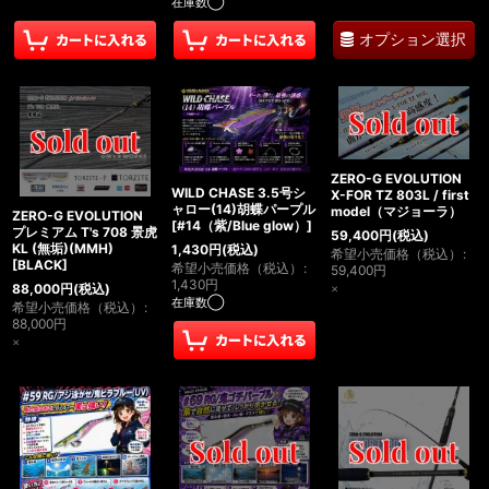
在庫数◯
オプション選択
ZERO-G EVOLUTION
WILD CHASE 3.5号シ
X-FOR TZ 803L / first
ャロー(14)胡蝶パープル
model（マジョーラ）
ZERO-G EVOLUTION
[
#14（紫/Blue glow）
]
プレミアム T's 708 景虎
59,400
円
(税込)
KL (無垢)(MMH)
1,430
円
(税込)
希望小売価格（税込）
:
[
BLACK
]
希望小売価格（税込）
:
59,400
円
1,430
円
88,000
円
(税込)
×
在庫数◯
希望小売価格（税込）
:
88,000
円
×