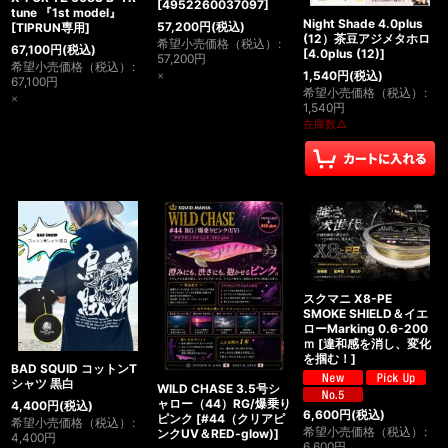
[
4952260037097
]
tune 『1st model』
Night Shade 4.0plus
57,200
円
(税込)
[
TIPRUN専用
]
(12）茶豆アジメタホロ
希望小売価格（税込）
:
67,100
円
(税込)
[
4.0plus (12)
]
57,200
円
希望小売価格（税込）
:
×
1,540
円
(税込)
67,100
円
希望小売価格（税込）
:
×
1,540
円
在庫数△
スクマニ X8-PE
SMOKE SHIELD＆イエ
ローMarking 0.6-200
ｍ
[
違和感を消し、変化
を掴む！
]
BAD SQUID コットンT
シャツ 黒白
WILD CHASE 3.5号シ
ャロー（44）RG/爆乗り
4,400
円
(税込)
6,600
円
(税込)
ピンク
[
#44（クリアピ
希望小売価格（税込）
:
希望小売価格（税込）
:
ンクUV＆RED-glow)
]
4,400
円
6,600
円