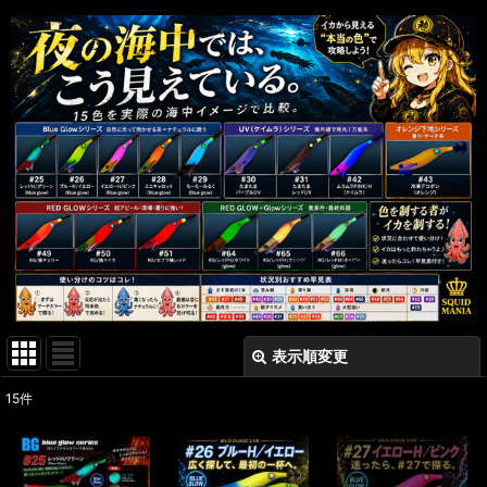
表示順変更
閉じる
15
件
表示数
:
在庫あり