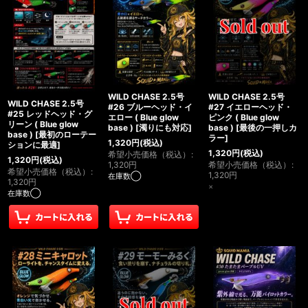
並び順
:
絞り込む
WILD CHASE 2.5号
WILD CHASE 2.5号
WILD CHASE 2.5号
#26 ブルーヘッド・イ
#27 イエローヘッド・
#25 レッドヘッド・グ
エロー ( Blue glow
ピンク ( Blue glow
リーン ( Blue glow
base )
[
濁りにも対応
]
base )
[
最後の一押しカ
base )
[
最初のローテー
ラー
]
1,320
円
(税込)
ションに最適
]
1,320
円
(税込)
希望小売価格（税込）
:
1,320
円
(税込)
1,320
円
希望小売価格（税込）
:
希望小売価格（税込）
:
1,320
円
在庫数◯
1,320
円
×
在庫数◯