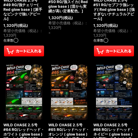
WILD CHASE 2.5号
WILD CHASE 2.5号
#50 RG/強スイカ( Red
#49 RG/強チェリー(
#51 RG/セブフラ強レッ
glow base )
[
昔から実
Red glow base )
[
派手
ド( Red glow base )
[
強
績が高い定番配色。
]
なピンクで強いアピー
すぎないナチュラルアピ
1,320
円
(税込)
ル
]
ール
]
希望小売価格（税込）
:
1,320
円
(税込)
1,320
円
(税込)
1,320
円
希望小売価格（税込）
:
希望小売価格（税込）
:
×
1,320
円
1,320
円
在庫数◯
在庫数◯
WILD CHASE 2.5号
WILD CHASE 2.5号
WILD CHASE 2.5号
#64 RG/レッドヘッド・
#65 RG/レッドヘッド・
#66 RG/レッドヘッド・
ホワイト ( glow base )
オレンジ ( glow base )
ネイビー ( glow base )