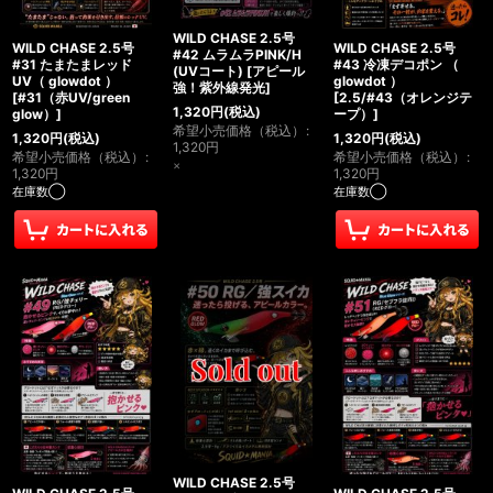
WILD CHASE 2.5号
WILD CHASE 2.5号
WILD CHASE 2.5号
#42 ムラムラPINK/H
#31 たまたまレッド
#43 冷凍デコポン （
(UVコート)
[
アピール
UV（ glowdot ）
glowdot ）
強！紫外線発光
]
[
#31（赤UV/green
[
2.5/#43（オレンジテ
1,320
円
(税込)
glow）
]
ープ）
]
希望小売価格（税込）
:
1,320
円
(税込)
1,320
円
(税込)
1,320
円
希望小売価格（税込）
:
希望小売価格（税込）
:
×
1,320
円
1,320
円
在庫数◯
在庫数◯
WILD CHASE 2.5号