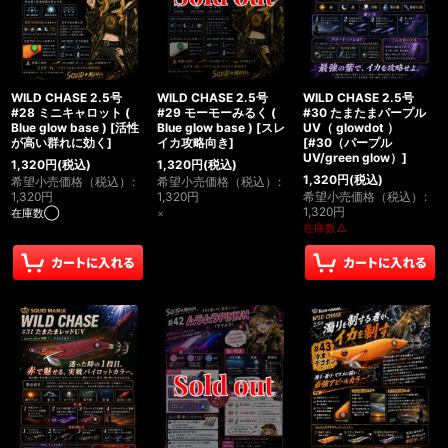
WILD CHASE 2.5号
WILD CHASE 2.5号
WILD CHASE 2.5号
#28 ミニキャロット (
#29 モーモーみるく (
#30 たまたまパープル
Blue glow base )
[
活性
Blue glow base )
[
スレ
UV（ glowdot ）
が高い群れに効く
]
イカ攻略向き
]
[
#30（パープル
UV/green glow）
]
1,320
円
(税込)
1,320
円
(税込)
1,320
円
(税込)
希望小売価格（税込）
:
希望小売価格（税込）
:
1,320
円
1,320
円
希望小売価格（税込）
:
1,320
円
在庫数◯
×
在庫数△