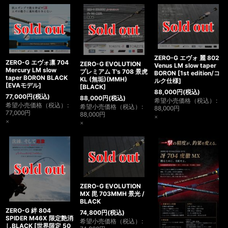
ZERO-G エヴォ 麗 802
ZERO-G エヴォ凛 704
ZERO-G EVOLUTION
Venus LM slow taper
Mercury LM slow
プレミアム T's 708 景虎
BORON
[
1st edition/コ
taper BORON BLACK
KL (無垢)(MMH)
ルク仕様
]
[
EVAモデル
]
[
BLACK
]
88,000
円
(税込)
77,000
円
(税込)
88,000
円
(税込)
希望小売価格（税込）
:
希望小売価格（税込）
:
希望小売価格（税込）
:
88,000
円
77,000
円
88,000
円
×
×
×
ZERO-G EVOLUTION
MX 毘 703MMH 景光 /
BLACK
ZERO-G 絆 804
74,800
円
(税込)
SPIDER M46X 限定艶消
希望小売価格（税込）
:
しBLACK
[
世界限定 50