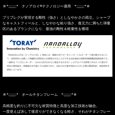
☆*:;;;;;;:* ナノアロイ®テクノロジー適用 *:;;;;;;:*☆
プリプレグが実現する剛性（強さ）としなやかさの両立。シャープ
なキャストフィールと、しなやかな粘り強さ、復元力に満ちた弾量
区のあるブランクになり、最強の剛性＆軽量性を獲得
☆*:;;;;;;:* オールチタンフレーム *:;;;;;;:*☆
高精度な釣りに不可欠な材質特徴と高度な加工技術が融合。
一度使えば決して後戻りができなくなる軽さ、それがチタンフレー