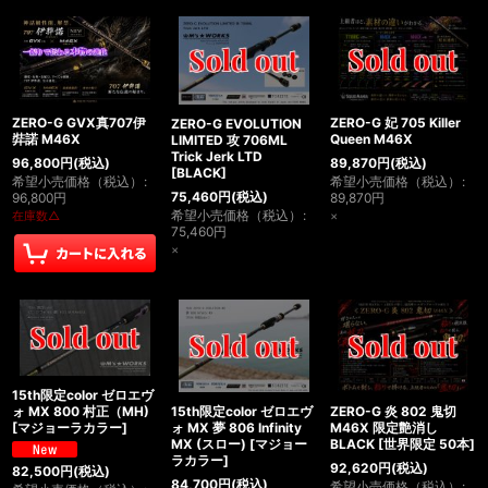
ZERO-G GVX真707伊
ZERO-G 妃 705 Killer
ZERO-G EVOLUTION
弉諾 M46X
Queen M46X
LIMITED 攻 706ML
Trick Jerk LTD
96,800
円
(税込)
89,870
円
(税込)
[
BLACK
]
希望小売価格（税込）
:
希望小売価格（税込）
:
75,460
円
(税込)
96,800
円
89,870
円
希望小売価格（税込）
:
在庫数△
×
75,460
円
×
15th限定color ゼロエヴ
15th限定color ゼロエヴ
ZERO-G 炎 802 鬼切
ォ MX 800 村正（MH)
ォ MX 夢 806 Infinity
M46X 限定艶消し
[
マジョーラカラー
]
MX (スロー)
[
マジョー
BLACK
[
世界限定 50本
]
ラカラー
]
92,620
円
(税込)
82,500
円
(税込)
84,700
円
(税込)
希望小売価格（税込）
: