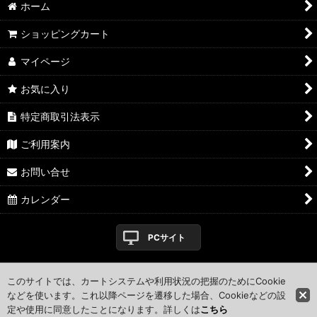
ホーム
ショッピングカート
マイページ
お気に入り
特定商取引法表示
ご利用案内
お問い合せ
カレンダー
PCサイト
このサイトでは、カートシステムや利用状況の把握のためにCookie
Copyright (C) 2007 squid-mania.com All Rights Reserved.
などを使います。これ以降ページを遷移した場合、Cookieなどの設
【掲載の記事・写真・イラストなどの無断複写・転載等を禁じま
す。】
定や使用に同意したことになります。詳しくは
こちら