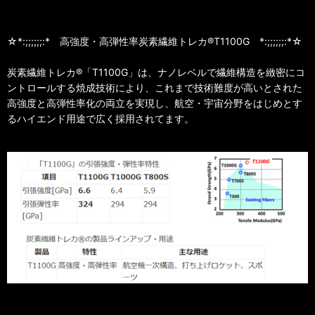
☆*:;;;;;;:* 高強度・高弾性率炭素繊維トレカ®T1100G *:;;;;;;:*☆
炭素繊維トレカ®「T1100G」は、ナノレベルで繊維構造を緻密にコ
ントロールする焼成技術により、これまで技術難度が高いとされた
高強度と高弾性率化の両立を実現し、航空・宇宙分野をはじめとす
るハイエンド用途で広く採用されてます。