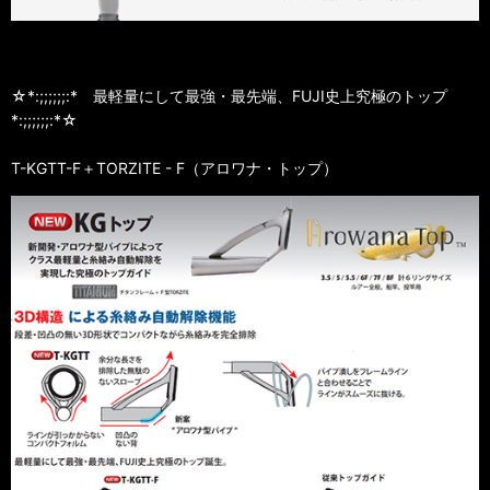
☆*:;;;;;;:* 最軽量にして最強・最先端、FUJI史上究極のトップ
*:;;;;;;:*☆
T-KGTT-F＋TORZITE - F（アロワナ・トップ）