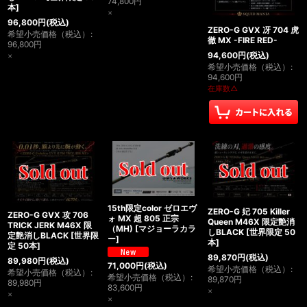
74,800
円
本
]
×
96,800
円
(税込)
ZERO-G GVX 冴 704 虎
希望小売価格（税込）
:
徹 MX -FIRE RED-
96,800
円
94,600
円
(税込)
×
希望小売価格（税込）
:
94,600
円
在庫数△
15th限定color ゼロエヴ
ZERO-G 妃 705 Killer
ZERO-G GVX 攻 706
ォ MX 超 805 正宗
Queen M46X 限定艶消
TRICK JERK M46X 限
（MH)
[
マジョーラカラ
しBLACK
[
世界限定 50
定艶消しBLACK
[
世界限
ー
]
本
]
定 50本
]
89,870
円
(税込)
89,980
円
(税込)
71,000
円
(税込)
希望小売価格（税込）
:
希望小売価格（税込）
:
希望小売価格（税込）
:
89,870
円
89,980
円
83,600
円
×
×
×