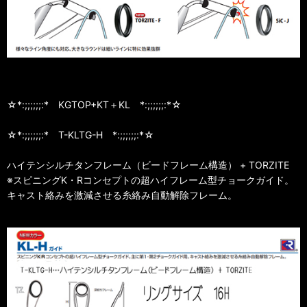
☆*:;;;;;;:* KGTOP+KT＋KL *:;;;;;;:*☆
☆*:;;;;;;:* T-KLTG-H *:;;;;;;:*☆
ハイテンシルチタンフレーム（ビードフレーム構造） + TORZITE
※スピニングK・Rコンセプトの超ハイフレーム型チョークガイド。
キャスト絡みを激減させる糸絡み自動解除フレーム。