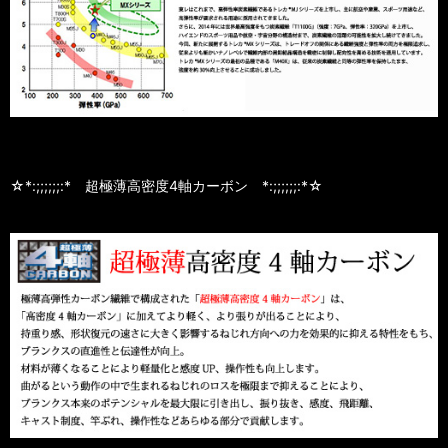
☆*:;;;;;;:* 超極薄高密度4軸カーボン *:;;;;;;:*☆