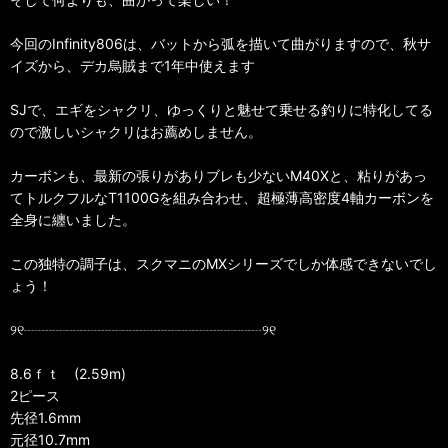
今回のInfinity806は、バットから弧を描いて曲がりますので、秋サ
イズから、デカ烏賊まで1年中使えます
SJで、エギをシャクリ、ゆっくりと魅せて乗せる釣りに特化してる
ので激しいシャクリはお薦めしません。
カーボンも、最新の張りがありブレも少ないM40Xと、粘りがあっ
てトルクフルなT1100Gを組み合わせ、超極薄高密度4軸カーボンを
全身に纏いました。
この独特の調子は、スクマニのMXシリーズでしか体感できないでし
ょう！
୨୧┈┈┈┈┈┈┈┈┈┈┈┈┈┈┈┈┈୨୧
8.6ｆｔ (2.59m)
2ピース
先径1.6mm
元径10.7mm