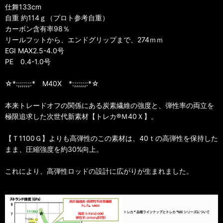
仕舞133cm
自重 約114ｇ（プロト参考自重）
カーボン含有率98％
リールフットから、エンドグリップまで、274ｍｍ
EGI MAX2.5-4.0号
PE 0.4-1.0号
☆*:;;;;;;:* M40X *:;;;;;;:*☆
本来トレードオフの関係にある炭素繊維の強度と、弾性率の両立を
極限追求した次世代新素材【トレカ®Ｍ40Ｘ】。
【Ｔ1100Ｇ】よりも高弾性のこの素材は、40ｔの高弾性を保持した
まま、圧縮強度を約30%向上。
これにより、高弾性ロッドの設計に広がりが生まれました。