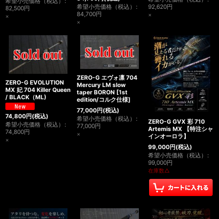
希望小売価格（税込）
:
希望小売価格（税込）
:
92,620
円
82,500
円
84,700
円
×
×
×
ZERO-G エヴォ凛 704
ZERO-G EVOLUTION
Mercury LM slow
MX 妃 704 Killer Queen
taper BORON
[
1st
/ BLACK（ML)
edition/コルク仕様
]
77,000
円
(税込)
74,800
円
(税込)
希望小売価格（税込）
:
ZERO-G GVX 彩 710
希望小売価格（税込）
:
77,000
円
Artemis MX 【特注シャ
74,800
円
×
インオーロラ】
×
99,000
円
(税込)
希望小売価格（税込）
:
99,000
円
在庫数△