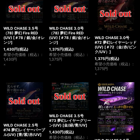
WILD CHASE 3.5号
WILD CHASE 3.0号
（78) 夢幻 Fire RED
（78) 夢幻 Fire RED
(UV)
[
＃78 / 銀/金/オレ
(UV)
[
＃78 / 銀/金/オレ
WILD CHASE 3.0号
ンジ
]
ンジ
]
#72 夢幻レイヤーレッド
(UV)
[
＃72（金/赤/ピン
1,430
円
(税込)
1,375
円
(税込)
ク/UV）
]
希望小売価格（税込）
:
希望小売価格（税込）
:
1,375
円
(税込)
1,430
円
1,375
円
希望小売価格（税込）
:
×
×
1,375
円
×
WILD CHASE 3.5号
#73 夢幻レイヤーグリー
WILD CHASE 2.5号
ン(UV)
[
金/緑/青/UV
]
#74 夢幻レイヤーパープ
1,430
円
(税込)
ル(UV)
[
青/紫/赤/UV
]
希望小売価格（税込）
: