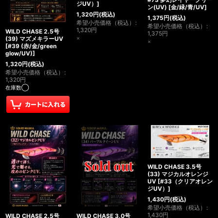
ジUV）
]
ン(UV)
[
金/緑/青/UV
]
1,320
円
(税込)
1,375
円
(税込)
希望小売価格（税込）
:
希望小売価格（税込）
:
1,320
円
WILD CHASE 2.5号
1,375
円
×
(39) マズメキラーUV
×
[
#39 (赤/金/green
glow/UV)
]
1,320
円
(税込)
希望小売価格（税込）
:
1,320
円
在庫数◯
WILD CHASE 3.5号
(33) マジカルオレンジ
UV
[
#33（クリアオレン
ジUV）
]
1,430
円
(税込)
希望小売価格（税込）
:
1,430
円
WILD CHASE 2.5号
WILD CHASE 3.0号