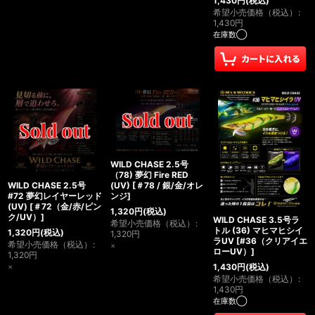
1,430
円
(税込)
希望小売価格（税込）
:
1,430
円
在庫数◯
WILD CHASE 2.5号
（78) 夢幻 Fire RED
WILD CHASE 2.5号
(UV)
[
＃78 / 銀/金/オレ
#72 夢幻レイヤーレッド
ンジ
]
(UV)
[
＃72（金/赤/ピン
1,320
円
(税込)
ク/UV）
]
WILD CHASE 3.5号ラ
希望小売価格（税込）
:
トル (36) マヒマヒシイ
1,320
円
(税込)
1,320
円
ラUV
[
#36（クリアイエ
希望小売価格（税込）
:
×
ローUV）
]
1,320
円
×
1,430
円
(税込)
希望小売価格（税込）
:
1,430
円
在庫数◯