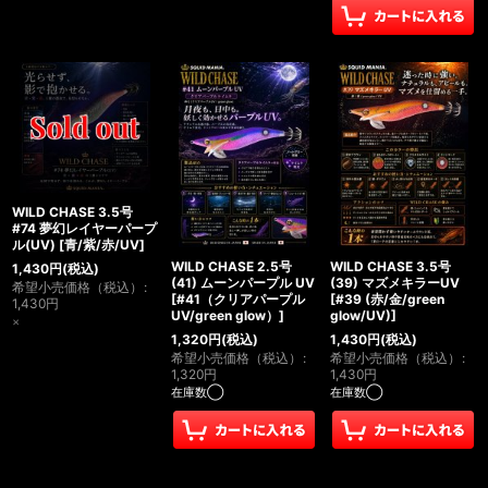
WILD CHASE 3.5号
#74 夢幻レイヤーパープ
ル(UV)
[
青/紫/赤/UV
]
WILD CHASE 2.5号
WILD CHASE 3.5号
1,430
円
(税込)
(41) ムーンパープル UV
(39) マズメキラーUV
希望小売価格（税込）
:
[
#41（クリアパープル
[
#39 (赤/金/green
1,430
円
UV/green glow）
]
glow/UV)
]
×
1,320
円
(税込)
1,430
円
(税込)
希望小売価格（税込）
:
希望小売価格（税込）
:
1,320
円
1,430
円
在庫数◯
在庫数◯