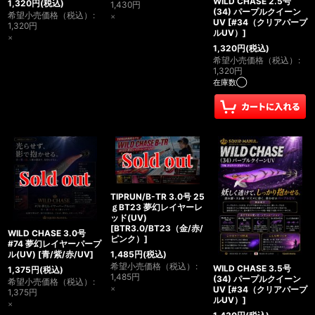
WILD CHASE 2.5号
1,320
円
(税込)
1,430
円
(34) パープルクイーン
希望小売価格（税込）
:
×
UV
[
#34（クリアパープ
1,320
円
ルUV）
]
×
1,320
円
(税込)
希望小売価格（税込）
:
1,320
円
在庫数◯
TIPRUN/B-TR 3.0号 25
ｇBT23 夢幻レイヤーレ
ッド(UV)
[
BTR3.0/BT23（金/赤/
WILD CHASE 3.0号
ピンク）
]
#74 夢幻レイヤーパープ
1,485
円
(税込)
ル(UV)
[
青/紫/赤/UV
]
希望小売価格（税込）
:
WILD CHASE 3.5号
1,375
円
(税込)
1,485
円
(34) パープルクイーン
希望小売価格（税込）
:
×
UV
[
#34（クリアパープ
1,375
円
ルUV）
]
×