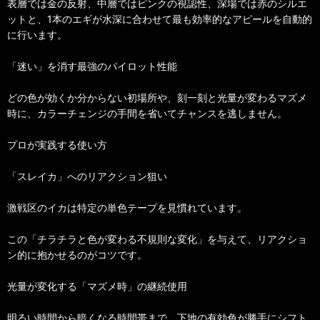
表層では金の反射、中層ではピンクの視認性、深場では赤のシルエ
ットと、1本のエギが水深に合わせて最も効率的なアピールを自動的
に行います。
「迷い」を消す最強のパイロット性能
どの色が効くか分からない初場所や、刻一刻と光量が変わるマズメ
時に、カラーチェンジの手間を省いてチャンスを逃しません。
プロが実践する使い方
「スレイカ」へのリアクション狙い
激戦区のイカは特定の単色テープを見慣れています。
この「チラチラと色が変わる不規則な変化」を与えて、リアクショ
ン的に抱かせるのがコツです。
光量が変化する「マズメ時」の継続使用
明るい時間から暗くなる時間帯まで、下地の有効色が勝手にシフト