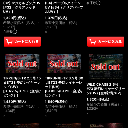
在庫数◯
(32) マジカルピンクUV
(34) パープルクイーン
[
#32（クリアレッド
UV
[
#34（クリアパープ
UV）
]
ルUV）
]
1,320
円
(税込)
1,375
円
(税込)
希望小売価格（税込）
:
希望小売価格（税込）
:
1,320
円
1,375
円
在庫数◯
×
TIPRUN/B-TR 2.5号 15
TIPRUN/B-TR 3.5号 30
ｇBT23 夢幻レイヤーレ
ｇBT23 夢幻レイヤーレ
WILD CHASE 2.5号
ッド(UV)
ッド(UV)
#73 夢幻レイヤーグリー
[
BTR2.5/BT23（金/赤/
[
BTR3.5/BT23（金/赤/
ン(UV)
[
金/緑/青/UV
]
ピンク）
]
ピンク）
]
1,320
円
(税込)
1,430
円
(税込)
1,540
円
(税込)
希望小売価格（税込）
:
希望小売価格（税込）
:
希望小売価格（税込）
:
1,320
円
1,430
円
1,540
円
×
×
×