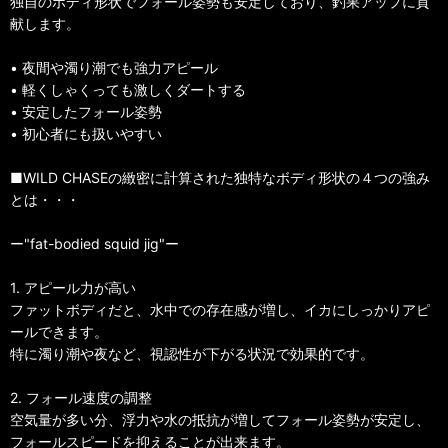
独自のボディ形状でフォール姿勢も安定しており、釣果アップに貢
献します。
• 夜間や濁り潮でも強力アピール
• 軽くしゃくっても激しくダートする
• 安定したフォール姿勢
• 初心者にも扱いやすい
■WILD CHASEの緻密に計算された独特なボディ形状の４つの強み
とは・・・
ー"fat-bodied squid jig"ー
1. アピール力が高い
ファットボディだと、水中での存在感が増し、イカにしっかりアピ
ールできます。
特に濁り潮や夜など、視認性が下がる状況で効果的です。
2. フォール速度の調整
空気量が多い分、浮力や水の抵抗が増してフォール姿勢が安定し、
フォールスピードを抑えることが出来ます。