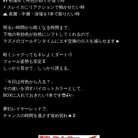
🎣 初場所で何色が効くか迷う時
⚡ スレイカにリアクションで抱かせたい時
🌊 表層・中層・深場を1本で探りたい時
明るい時間から暗くなる時間まで、
下地の有効色が自然にシフトしてくれるので、
マズメのゴールデンタイムにエギ交換のロスを減らせます🔥
軽くシャクってもキレよくダート💨
フォール姿勢も安定🦑
しっかり見せて、しっかり誘える。
「今日は何色から入る？」
その迷いを消すパイロットカラーとして、
BOXに入れておきたい1本です😎🎣✨
夢幻レイヤーレッドで、
チャンスの時間を逃さず攻め切れ🔥🦑