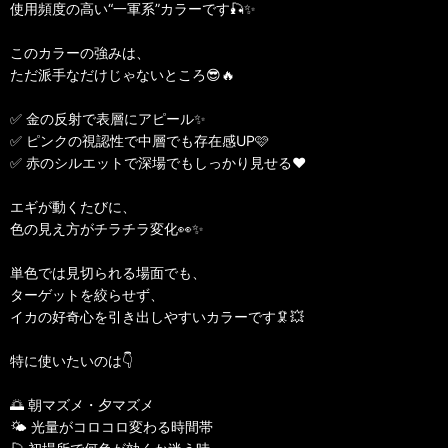
使用頻度の高い“一軍系”カラーです🎣✨
このカラーの強みは、
ただ派手なだけじゃないところ😎🔥
✅ 金の反射で表層にアピール✨
✅ ピンクの視認性で中層でも存在感UP🩷
✅ 赤のシルエットで深場でもしっかり見せる❤️
エギが動くたびに、
色の見え方がチラチラ変化👀✨
単色では見切られる場面でも、
ターゲットを絞らせず、
イカの好奇心を引き出しやすいカラーです🦑💥
特に使いたいのは👇
🌅 朝マズメ・夕マズメ
🌤 光量がコロコロ変わる時間帯