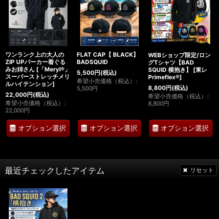
ワンランク上の大人の
FLAT CAP【 BLACK】
WEBショップ限定/ロン
ZIP UPパーカー着ぐる
BADSQUID
グTシャツ【BAD
みお姉さん
[
「Meryl®」
SQUID 横抱き】
[
東レ
5,500
円
(税込)
スーパーストレッチメリ
Primeflex®
]
希望小売価格（税込）
:
ルハイテンション
]
8,800
円
(税込)
5,500
円
22,000
円
(税込)
希望小売価格（税込）
:
希望小売価格（税込）
:
8,800
円
22,000
円
オプション選択
オプション選択
オプション選択
最近チェックしたアイテム
リセット