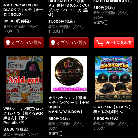
BAD SQUID 2 『横抱
SQUID MANIA/GOLD】
MAD CROW 100 All
き』 裏起毛10.0オンス /
550
円
(税込)
BLACK フォルテ（オー
プルオーバーパーカ (黒
希望小売価格（税込）
:
ロラGOLD）
金)
660
円
30,800
円
(税込)
11,000
円
(税込)
在庫数◯
希望小売価格（税込）
:
希望小売価格（税込）
:
30,800
円
11,000
円
オプション選択
オプション選択
オリジナル エンド板ポ
ッティングシール【王冠
SQUID
FLAT CAP【 BLACK】
WEBショップ限定/ロン
MANIA/RAINBOW】
着ぐるみお姉さん
グTシャツ【着ぐるみお
姉さん】
[
東レ
550
円
(税込)
5,500
円
(税込)
Primeflex®
]
希望小売価格（税込）
:
希望小売価格（税込）
:
660
円
5,500
円
8,800
円
(税込)
在庫数◯
希望小売価格（税込）
: