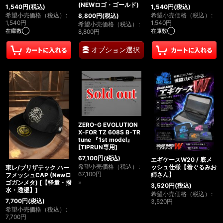
(NEWロゴ・ゴールド)
1,540
円
(税込)
1,540
円
(税込)
希望小売価格（税込）
:
希望小売価格（税込）
:
8,800
円
(税込)
1,540
円
1,540
円
希望小売価格（税込）
:
在庫数◯
在庫数◯
8,800
円
オプション選択
ZERO-G EVOLUTION
X-FOR TZ 608S B-TR
tune 『1st model』
[
TIPRUN専用
]
67,100
円
(税込)
エギケースW20 / 底メ
希望小売価格（税込）
:
ッシュ仕様【着ぐるみお
東レ/ブリザテック ハー
67,100
円
姉さん】
フメッシュCAP (Newロ
ゴガンメタ)
[
【軽量・撥
×
3,520
円
(税込)
水・透湿】
]
希望小売価格（税込）
:
7,700
円
(税込)
3,520
円
希望小売価格（税込）
:
7,700
円