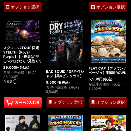
オプション選択
オプション選択
スクマニ×ZEQUE 限定
STELTH【Royal
Purple】
[
上級者は"見
る"のではなく "見抜く"
]
29,000
円
(税込)
FLAT CAP【ブラウン /
BAD SQUID / DRY-Tシ
希望小売価格（税込）
:
ベージュ】刺繍BROWN
ャツ【黒×ピンクラメ】
36,300
円
5,500
円
(税込)
在庫数◯
5,500
円
(税込)
希望小売価格（税込）
:
希望小売価格（税込）
:
5,500
円
5,500
円
オプション選択
オプション選択