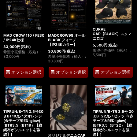
CURVE
CAP【BLACK】スクマ
MAD CROW 110 / FE30
MADCROW98 オール
ニロゴ
/ IP24K仕様
BLACK フィーノ
【IP24Kカラー】
5,500
円
(税込)
33,000
円
(税込)
希望小売価格（税込）
:
30,800
円
(税込)
希望小売価格（税込）
:
5,500
円
33,000
円
希望小売価格（税込）
:
30,800
円
オプション選択
オプション選択
オプション選択
TIPRUN/B-TR 3.5号30
TIPRUN/B-TR 3.5号 30
ｇBT19鬼ハタオレンジ
ｇBT22鬼ハゼレッド(赤
(金テープ/RED-glow)
テープ＆RED-glow)
[
BTR3.5（BT19）【縦
[
BTR3.5（BT22）【縦
縞布がシルエットを強
縞布がシルエットを強
調】
]
調】
]
オリジナルデニムCAP