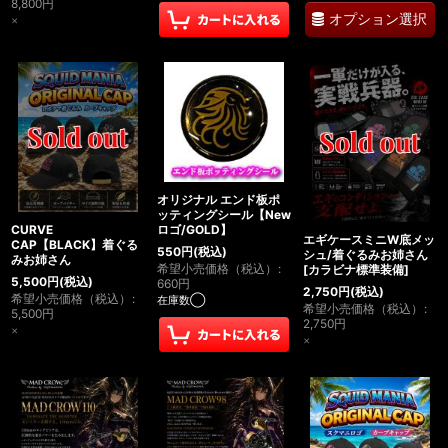
8,800
円
オプション選択
×
オリジナル エンド板ポ
ッティングシール【New
CURVE
ロゴ/GOLD】
エギケースミニW底メッ
CAP【BLACK】着ぐる
550
円
(税込)
シュ/着ぐるみお姉さん
みお姉さん
希望小売価格（税込）
:
[
カラビナ標準装備
]
5,500
円
(税込)
660
円
2,750
円
(税込)
希望小売価格（税込）
:
在庫数◯
希望小売価格（税込）
:
5,500
円
2,750
円
×
×