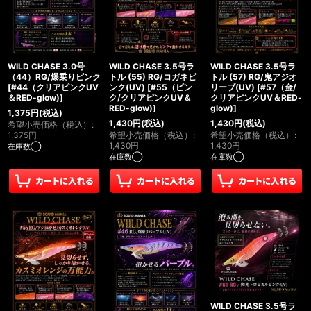
WILD CHASE 3.0号
WILD CHASE 3.5号ラ
WILD CHASE 3.5号ラ
（44）RG/爆乗りピンク
トル (55) RG/コガネピ
トル (57) RG/鬼アジオ
[
#44（クリアピンクUV
ンク(UV)
[
#55（ピン
リーブ(UV)
[
#57（金/
＆RED-glow)
]
ク/クリアピンクUV＆
クリアピンクUV＆RED-
RED-glow)
]
glow)
]
1,375
円
(税込)
1,430
円
(税込)
1,430
円
(税込)
希望小売価格（税込）
:
1,375
円
希望小売価格（税込）
:
希望小売価格（税込）
:
1,430
円
1,430
円
在庫数◯
在庫数◯
在庫数◯
WILD CHASE 3.5号ラ