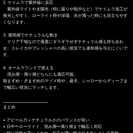
2. ケイムラで紫外線に反応
紫外線ライトや太陽光（特に曇りや朝夕など）でケイムラ加工が
発光しやすく、ローライト時や深場、水が濁った時にも目立ちやす
くなります。
3. 透明感でナチュラルな動き
クリア下地なので過度にギラギラせずナチュラル感も持ち合わ
せ、スレイカやプレッシャーの高い状況でも違和感を与えにくいで
す。
4. オールラウンドで使える
澄み潮・濁り潮どちらにも適応可能。
朝まずめ・夕まずめのマヅメ時や、曇天、シャローからディープま
で幅広い状況にマッチします。
⎯⎯⎯⎯⎯⎯⎯⎯⎯⎯⎯⎯⎯⎯⎯⎯⎯⎯⎯
まとめ
• アピール力＋ナチュラルさのバランスが良い
• 日中〜ローライト、澄み潮〜濁り潮まで幅広く対応
• 特に活性が高いイカや、反応が薄い時の引き出しとして有効