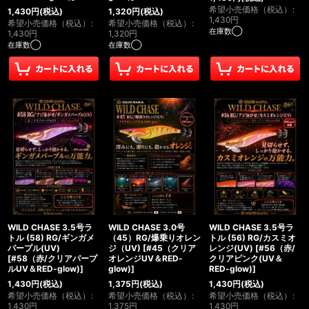
希望小売価格（税込）
:
1,430
円
(税込)
1,320
円
(税込)
1,430
円
希望小売価格（税込）
:
希望小売価格（税込）
:
在庫数◯
1,430
円
1,320
円
在庫数◯
在庫数◯
WILD CHASE 3.5号ラ
WILD CHASE 3.0号
WILD CHASE 3.5号ラ
トル (58) RG/ギンガメ
（45）RG/爆乗りオレン
トル (56) RG/カスミオ
パープル(UV)
ジ（UV)
[
#45（クリア
レンジ(UV)
[
#56（赤/
[
#58（赤/クリアパープ
オレンジUV＆RED-
クリアピンク(UV＆
ルUV＆RED-glow)
]
glow)
]
RED-glow)
]
1,430
円
(税込)
1,375
円
(税込)
1,430
円
(税込)
希望小売価格（税込）
:
希望小売価格（税込）
:
希望小売価格（税込）
:
1,430
円
1,375
円
1,430
円