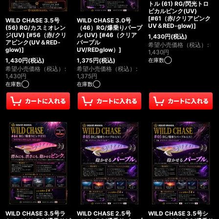
トル (61) RG/閃光トロ
ピカルピンク(UV)
[
#61（赤/クリアピンク
WILD CHASE 3.5号
WILD CHASE 3.0号
UV＆RED-glow)
]
(56) RG/カスミオレン
（46）RG/爆乗りパープ
ジ(UV)
[
#56（赤/クリ
ル (UV)
[
#46（クリア
1,430
円
(税込)
アピンク(UV＆RED-
パープル
希望小売価格（税込）
:
glow)
]
UV/REDglow）
]
1,430
円
在庫数◯
1,430
円
(税込)
1,375
円
(税込)
希望小売価格（税込）
:
希望小売価格（税込）
:
1,430
円
1,375
円
在庫数◯
在庫数◯
WILD CHASE 3.5号ラ
WILD CHASE 2.5号
WILD CHASE 3.5号シ