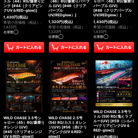
トル（44）RG/爆乗りピ
（46）RG/爆乗りパープ
ャロー（46）RG/爆乗り
ンク
[
#44（クリアピン
ル (UV)
[
#46（クリア
パープル (UV)
クUV＆RED-glow)
]
パープル
[
#46（クリアパープル
UV/REDglow）
]
UV/REDglow）
]
1,430
円
(税込)
1,320
円
(税込)
1,430
円
(税込)
希望小売価格（税込）
:
1,430
円
希望小売価格（税込）
:
希望小売価格（税込）
:
1,320
円
1,430
円
在庫数◯
在庫数◯
在庫数◯
WILD CHASE 3.5号ラ
トル (59) RG/鬼ヒラブ
WILD CHASE 3.5号シ
WILD CHASE 2.5号
ルー(UV)
[
#59（シルバ
ャロー（45）RG/爆乗り
(56) RG/カスミオレン
ー/クリアピンクUV＆
オレンジ (UV)
ジ(UV)
[
#56（赤/クリ
RED-glow)
]
[
#45（クリアオレンジ
アピンク(UV＆RED-
UV＆RED-glow)
]
glow)
]
1,430
円
(税込)