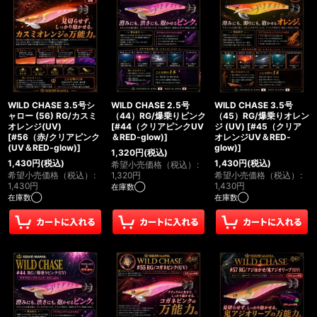
WILD CHASE 3.5号シ
WILD CHASE 2.5号
WILD CHASE 3.5号
ャロー (56) RG/カスミ
（44）RG/爆乗りピンク
（45）RG/爆乗りオレン
オレンジ(UV)
[
#44（クリアピンクUV
ジ (UV)
[
#45（クリア
[
#56（赤/クリアピンク
＆RED-glow)
]
オレンジUV＆RED-
(UV＆RED-glow)
]
glow)
]
1,320
円
(税込)
1,430
円
(税込)
1,430
円
(税込)
希望小売価格（税込）
:
希望小売価格（税込）
:
1,320
円
希望小売価格（税込）
:
1,430
円
1,430
円
在庫数◯
在庫数◯
在庫数◯