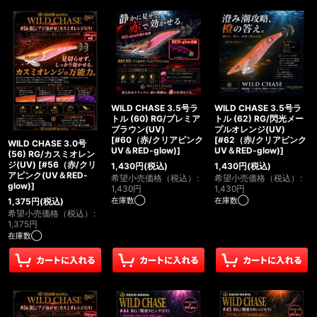
WILD CHASE 3.5号ラ
WILD CHASE 3.5号ラ
トル (60) RG/プレミア
トル (62) RG/閃光メー
ブラウン(UV)
プルオレンジ(UV)
[
#60（赤/クリアピンク
[
#62（赤/クリアピンク
WILD CHASE 3.0号
UV＆RED-glow)
]
UV＆RED-glow)
]
(56) RG/カスミオレン
ジ(UV)
[
#56（赤/クリ
1,430
円
(税込)
1,430
円
(税込)
アピンク(UV＆RED-
希望小売価格（税込）
:
希望小売価格（税込）
:
glow)
]
1,430
円
1,430
円
在庫数◯
在庫数◯
1,375
円
(税込)
希望小売価格（税込）
:
1,375
円
在庫数◯