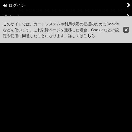
ログイン
ホーム
このサイトでは、カートシステムや利用状況の把握のためにCookie
ショッピングカート
などを使います。これ以降ページを遷移した場合、Cookieなどの設
定や使用に同意したことになります。詳しくは
こちら
マイページ
お気に入り
特定商取引法表示
ご利用案内
お問い合せ
カレンダー
PCサイト