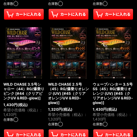
在庫数◯
在庫数◯
在庫数◯
WILD CHASE 3.5号シ
WILD CHASE 2.5号
ウェーブハンター 3.5号
ャロー（44）RG/爆乗り
（45）RG/爆乗りオレン
SS（45）RG/爆乗りオ
ピンク
[
#44（クリアピ
ジ (UV)
[
#45（クリア
レンジ (UV)
[
#45（ク
ンクUV＆RED-glow)
]
オレンジUV＆RED-
リアオレンジUV＆RED-
glow)
]
glow)
]
1,430
円
(税込)
1,320
円
(税込)
1,430
円
(税込)
希望小売価格（税込）
:
1,430
円
希望小売価格（税込）
:
希望小売価格（税込）
:
1,320
円
1,430
円
在庫数◯
在庫数◯
在庫数◯