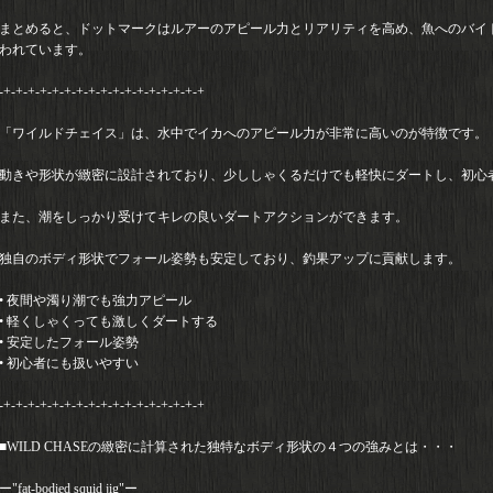
まとめると、ドットマークはルアーのアピール力とリアリティを高め、魚へのバイ
われています。
-+-+-+-+-+-+-+-+-+-+-+-+-+-+-+-+-+
「ワイルドチェイス」は、水中でイカへのアピール力が非常に高いのが特徴です。
動きや形状が緻密に設計されており、少ししゃくるだけでも軽快にダートし、初心
また、潮をしっかり受けてキレの良いダートアクションができます。
独自のボディ形状でフォール姿勢も安定しており、釣果アップに貢献します。
• 夜間や濁り潮でも強力アピール
• 軽くしゃくっても激しくダートする
• 安定したフォール姿勢
• 初心者にも扱いやすい
-+-+-+-+-+-+-+-+-+-+-+-+-+-+-+-+-+
■WILD CHASEの緻密に計算された独特なボディ形状の４つの強みとは・・・
ー"fat-bodied squid jig"ー