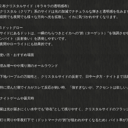
2.布クリスタルサイド（キラキラの透明感布）
クリスタル（クリア）系のサイドは光の加減でナチュラルな輝きと透明感を生みま
昼間でも夜間でも様々な方向へ光を拡散し、イカに気づかれやすくなります。
3.ドットグロー
サイドにあるドットは、一瞬のちらつきとイカへの“的（ターゲット）”を強調させ
ンバイト（反射食い）を誘発しやすいです。
夜間やローライトにも効果的です。
使い方・おすすめ場面
澄み潮〜やや濁り潮のオールラウンド
下地パープルの万能性と、クリスタルサイドの反射で、日中〜夕方・ナイトまで活
特に澄んだ潮でイカがスレて反応が鈍い時、「強すぎないが、アクセントは欲しい
ナイトゲームや曇天時
紫は光が届きにくい水中でも“存在”として残りやすく、クリスタルサイドのフラッ
灯り周りや常夜灯下で（ドットマークの“的”が狙われやすくなるため）バイト率が