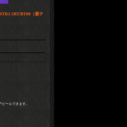
BTR3.5RT/BT08（紫テ
アピールできます。