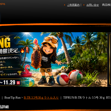
eging.
｜
商品検
ご利用案内
お問い合せ
｜ Boat/Tip-Run >
B-TR 3.5号30ｇラトル入り
｜
TIPRUN/B-TR/ラトル 3.5号 30ｇ 
品詳細