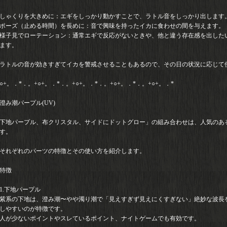
しゃくりを大きめに：エギをしっかり動かすことで、ラトル音をしっかり出します
ポーズ（止める時間）を長めに：音で興味を持ったイカに食わせの間を与えます。
様子見でローテーション：通常エギで反応がないときや、他と違う存在感を出した
ます。
ラトルの音が効きすぎてイカを警戒させることもあるので、その日の状況に応じて
○+。．*．。+○+。．*．。+○+。．*．。+○+。．*．。+○+。．*
澄み潮パープル(UV)
下地パープル、布クリスタル、サイドにドットグロー」の組み合わせは、人気のあ
す。
それぞれのパーツの特徴とその使い方を紹介します。
特徴
1.下地パープル
紫系の下地は、澄み潮〜やや濁り潮で「見えすぎず見えにくすぎない」絶妙な波長
しやすいのが特徴です。
人が少ないポイントやスレているポイント、ナイトゲームでも有効です。