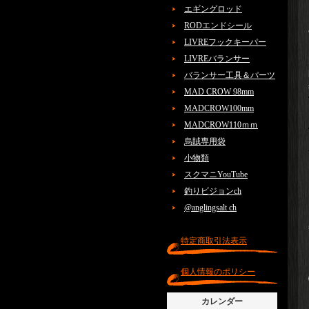
エギングロッド
RODエンドシール
LIVREフックキーパー
LIVREバランサー
バランサー工具＆パーツ
MAD CROW 98mm
MADCROW100mm
MADCROW110ｍｍ
烏賊専用袋
小物類
スクマニYouTube
釣りビジョンch
@anglingsalt ch
特定商取引法表示
個人情報のポリシー
カレンダー