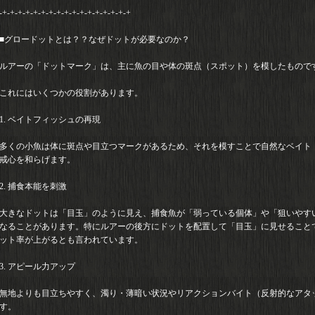
-+-+-+-+-+-+-+-+-+-+-+-+-+-+-+-+-+
■グロードットとは？？なぜドットが必要なのか？
ルアーの「ドットマーク」は、主に魚の目や体の斑点（スポット）を模したもので
これにはいくつかの役割があります。
1. ベイトフィッシュの再現
多くの小魚は体に斑点や目立つマークがあるため、それを模すことで自然なベイト
戒心を和らげます。
2. 捕食本能を刺激
大きなドットは「目玉」のように見え、捕食魚が「弱っている個体」や「狙いやす
なることがあります。特にルアーの後方にドットを配置して「目玉」に見せること
ット率が上がるとも言われています。
3. アピール力アップ
無地よりも目立ちやすく、濁り・薄暗い状況やリアクションバイト（反射的なアタ
す。