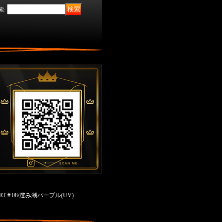
索
:
BT-RT＃08/澄み潮パープル(UV)