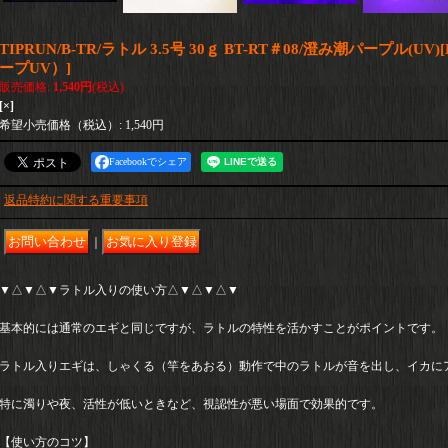
TIPRUN/B-TR/ラトル 3.5号 30ｇ BT-RT＃08/澄み潮パープル(UV)
[
ープUV）
]
販売価格
:
1,540円
(税込)
[×]
希望小売価格（税込）
:
1,540円
Facebookでシェア
返品特約に関する重要事項
｜
▼△▼△▼ラトル入りの使い方△▼△▼△▼
基本的には通常のエギと同じですが、ラトルの特性を活かすことがポイントです。
ラトル入りエギは、しゃくる（竿をあおる）動作で中のラトルが音を出し、イカに
特に濁りや夜、活性が低いときなど、視認性が悪い場面で効果的です。
【使い方のコツ】