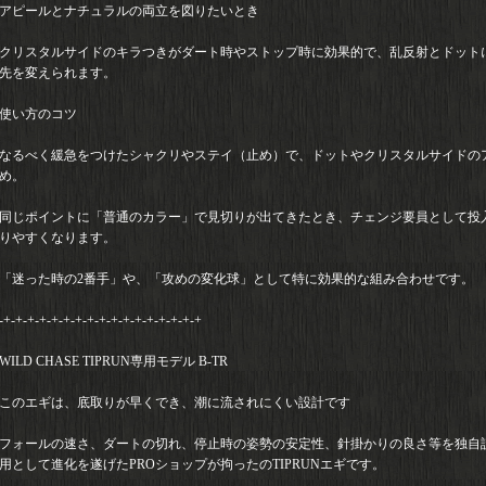
アピールとナチュラルの両立を図りたいとき
クリスタルサイドのキラつきがダート時やストップ時に効果的で、乱反射とドット
先を変えられます。
使い方のコツ
なるべく緩急をつけたシャクリやステイ（止め）で、ドットやクリスタルサイドの
め。
同じポイントに「普通のカラー」で見切りが出てきたとき、チェンジ要員として投
りやすくなります。
「迷った時の2番手」や、「攻めの変化球」として特に効果的な組み合わせです。
-+-+-+-+-+-+-+-+-+-+-+-+-+-+-+-+-+
WILD CHASE TIPRUN専用モデル B-TR
このエギは、底取りが早くでき、潮に流されにくい設計です
フォールの速さ、ダートの切れ、停止時の姿勢の安定性、針掛かりの良さ等を独自
用として進化を遂げたPROショップが拘ったのTIPRUNエギです。