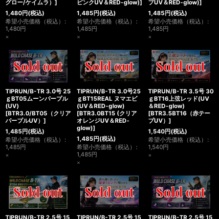
グロー/ケイムラ）
]
ピンクUV＆RED-glow)
]
プUV＆RED-glow)
]
1,480
円
(税込)
1,485
円
(税込)
1,485
円
(税込)
希望小売価格（税込）
:
希望小売価格（税込）
:
希望小売価格（税込）
:
1,480
円
1,485
円
1,485
円
×
×
×
TIPRUN/B-TR 3.0号 25
TIPRUN/B-TR 3.0号25
TIPRUN/B-TR 3.5号 30
ｇBT05ムーンパープル
ｇBT15REAL ヌマエビ
ｇBT16上弦レッド(UV
(UV)
(UV＆RED-glow)
＆RED-glow)
[
BTR3.0/BT05（クリア
[
BTR3.0BT15 (クリア
[
BTR3.5BT16（赤テー
パープルUV）
]
オレンジUV＆RED-
プUV）
]
glow)
]
1,485
円
(税込)
1,540
円
(税込)
1,485
円
(税込)
希望小売価格（税込）
:
希望小売価格（税込）
:
1,485
円
希望小売価格（税込）
:
1,540
円
1,485
円
×
×
×
TIPRUN/B-TR 2.5号 15
TIPRUN/B-TR 2.5号 15
TIPRUN/B-TR 2.5号 15