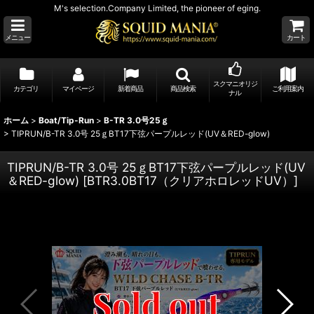
M's selection.Company Limited, the pioneer of eging.
メニュー
カート
スクマニオリジ
カテゴリ
マイページ
新着商品
商品検索
ご利用案内
ナル
ホーム
>
Boat/Tip-Run
>
B-TR 3.0号25ｇ
>
TIPRUN/B-TR 3.0号 25ｇBT17下弦パープルレッド(UV＆RED-glow)
TIPRUN/B-TR 3.0号 25ｇBT17下弦パープルレッド(UV
＆RED-glow)
[
BTR3.0BT17（クリアホロレッドUV）
]