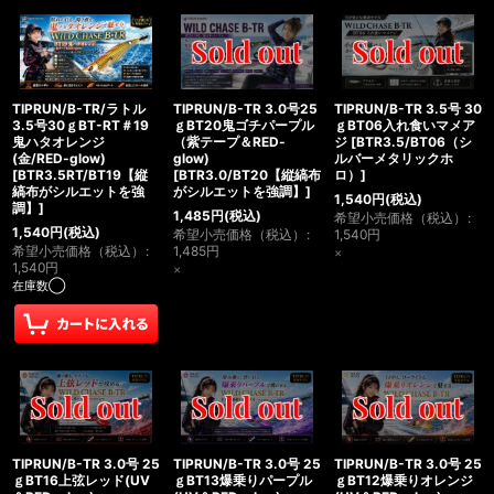
TIPRUN/B-TR/ラトル
TIPRUN/B-TR 3.0号25
TIPRUN/B-TR 3.5号 30
3.5号30ｇBT-RT＃19
ｇBT20鬼ゴチパープル
ｇBT06入れ食いマメア
鬼ハタオレンジ
（紫テープ＆RED-
ジ
[
BTR3.5/BT06（シ
(金/RED-glow)
glow)
ルバーメタリックホ
[
BTR3.5RT/BT19【縦
[
BTR3.0/BT20【縦縞布
ロ）
]
縞布がシルエットを強
がシルエットを強調】
]
1,540
円
(税込)
調】
]
1,485
円
(税込)
希望小売価格（税込）
:
1,540
円
(税込)
希望小売価格（税込）
:
1,540
円
希望小売価格（税込）
:
1,485
円
×
1,540
円
×
在庫数◯
TIPRUN/B-TR 3.0号 25
TIPRUN/B-TR 3.0号 25
TIPRUN/B-TR 3.0号 25
ｇBT16上弦レッド(UV
ｇBT13爆乗りパープル
ｇBT12爆乗りオレンジ