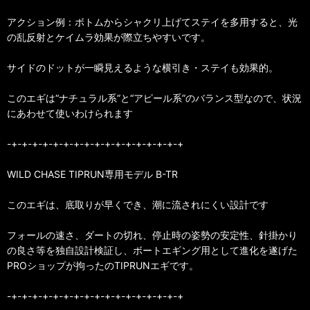
アクション例：ボトムからシャクリ上げてステイを多用すると、光
の乱反射とケイムラ効果が際立ちやすいです。
サイドのドットが一瞬見えるような横引き・ステイも効果的。
このエギは“ナチュラル系”と“アピール系”のバランス型なので、状況
にあわせて使いわけられます
-+-+-+-+-+-+-+-+-+-+-+-+-+-+-+-+-+
WILD CHASE TIPRUN専用モデル B-TR
このエギは、底取りが早くでき、潮に流されにくい設計です
フォールの速さ、ダートの切れ、停止時の姿勢の安定性、針掛かり
の良さ等を独自設計検証し、ボートエギング用として進化を遂げた
PROショップが拘ったのTIPRUNエギです。
-+-+-+-+-+-+-+-+-+-+-+-+-+-+-+-+-+