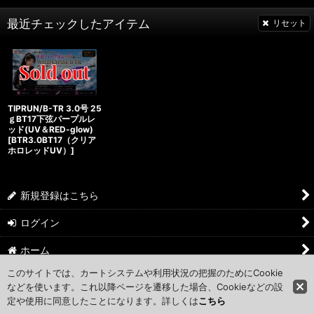
最近チェックしたアイテム
リセット
TIPRUN/B-TR 3.0号 25
ｇBT17下弦パープルレ
ッド(UV＆RED-glow)
[
BTR3.0BT17（クリア
ホロレッドUV）
]
新規登録はこちら
ログイン
ホーム
このサイトでは、カートシステムや利用状況の把握のためにCookie
ショッピングカート
などを使います。これ以降ページを遷移した場合、Cookieなどの設
定や使用に同意したことになります。詳しくは
こちら
マイページ