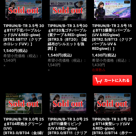
TIPRUN/B-TR 3.5号 30
TIPRUN/B-TR 3.5号30
TIPRUN/B-TR 2.5号 15
ｇBT17下弦パープルレ
ｇBT20鬼ゴチパープル
ｇBT13爆乗りパープル
ッド(UV＆RED-glow)
(紫テープ＆RED-glow)
(UV＆REDglow)
[
BTR3.5BT17（クリア
[
BTR3.5（BT20）【縦
[
BTR2.5/BT13（クリア
ホロレッドUV）
]
縞布がシルエットを強
パープル UV＆
調】
]
REDglow)）
]
1,540
円
(税込)
1,540
円
(税込)
1,430
円
(税込)
希望小売価格（税込）
:
1,540
円
希望小売価格（税込）
:
希望小売価格（税込）
:
1,540
円
1,430
円
×
×
在庫数△
TIPRUN/B-TR 3.0号 25
TIPRUN/B-TR 3.0号 25
TIPRUN/B-TR 3.0号 25
ｇBT04即抱きグリーン
ｇBT11爆乗りピンク
ｇBT14覚聖レッド(UV
(UV)
(UV＆RED-glow)
＆RED-glow)
[
BTR3.0/BT04（金/緑/
[
BTR3.0/BT11（クリア
[
BTR3.0/BT14（赤テー