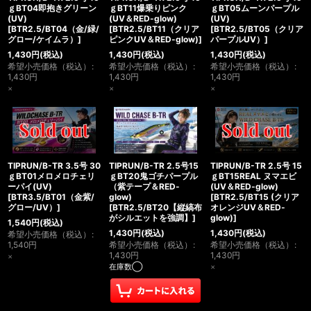
ｇBT04即抱きグリーン
ｇBT11爆乗りピンク
ｇBT05ムーンパープル
(UV)
(UV＆RED-glow)
(UV)
[
BTR2.5/BT04（金/緑/
[
BTR2.5/BT11（クリア
[
BTR2.5/BT05（クリア
グロー/ケイムラ）
]
ピンクUV＆RED-glow)
]
パープルUV）
]
1,430
円
(税込)
1,430
円
(税込)
1,430
円
(税込)
希望小売価格（税込）
:
希望小売価格（税込）
:
希望小売価格（税込）
:
1,430
円
1,430
円
1,430
円
×
×
×
TIPRUN/B-TR 3.5号 30
TIPRUN/B-TR 2.5号15
TIPRUN/B-TR 2.5号 15
ｇBT01メロメロチェリ
ｇBT20鬼ゴチパープル
ｇBT15REAL ヌマエビ
ーパイ(UV)
（紫テープ＆RED-
(UV＆RED-glow)
[
BTR3.5/BT01（金紫/
glow)
[
BTR2.5/BT15 (クリア
グロー/UV）
]
[
BTR2.5/BT20【縦縞布
オレンジUV＆RED-
がシルエットを強調】
]
glow)
]
1,540
円
(税込)
1,430
円
(税込)
1,430
円
(税込)
希望小売価格（税込）
:
1,540
円
希望小売価格（税込）
:
希望小売価格（税込）
:
1,430
円
1,430
円
×
在庫数◯
×