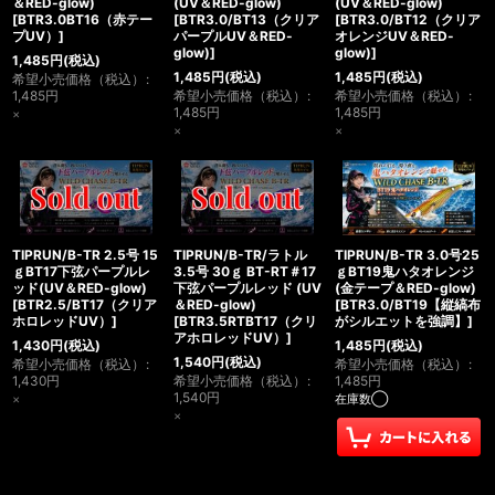
＆RED-glow)
(UV＆RED-glow)
(UV＆RED-glow)
[
BTR3.0BT16（赤テー
[
BTR3.0/BT13（クリア
[
BTR3.0/BT12（クリア
プUV）
]
パープルUV＆RED-
オレンジUV＆RED-
glow)
]
glow)
]
1,485
円
(税込)
1,485
円
(税込)
1,485
円
(税込)
希望小売価格（税込）
:
1,485
円
希望小売価格（税込）
:
希望小売価格（税込）
:
1,485
円
1,485
円
×
×
×
TIPRUN/B-TR 2.5号 15
TIPRUN/B-TR/ラトル
TIPRUN/B-TR 3.0号25
ｇBT17下弦パープルレ
3.5号 30ｇ BT-RT＃17
ｇBT19鬼ハタオレンジ
ッド(UV＆RED-glow)
下弦パープルレッド (UV
(金テープ＆RED-glow)
[
BTR2.5/BT17（クリア
＆RED-glow)
[
BTR3.0/BT19【縦縞布
ホロレッドUV）
]
[
BTR3.5RTBT17（クリ
がシルエットを強調】
]
アホロレッドUV）
]
1,430
円
(税込)
1,485
円
(税込)
1,540
円
(税込)
希望小売価格（税込）
:
希望小売価格（税込）
:
1,430
円
希望小売価格（税込）
:
1,485
円
1,540
円
×
在庫数◯
×