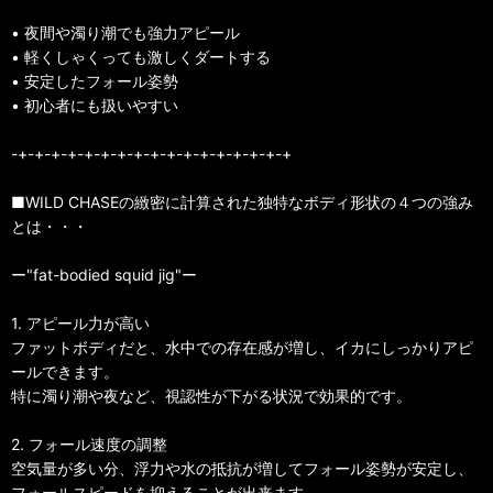
• 夜間や濁り潮でも強力アピール
• 軽くしゃくっても激しくダートする
• 安定したフォール姿勢
• 初心者にも扱いやすい
-+-+-+-+-+-+-+-+-+-+-+-+-+-+-+-+-+
■WILD CHASEの緻密に計算された独特なボディ形状の４つの強み
とは・・・
ー"fat-bodied squid jig"ー
1. アピール力が高い
ファットボディだと、水中での存在感が増し、イカにしっかりアピ
ールできます。
特に濁り潮や夜など、視認性が下がる状況で効果的です。
2. フォール速度の調整
空気量が多い分、浮力や水の抵抗が増してフォール姿勢が安定し、
フォールスピードを抑えることが出来ます。