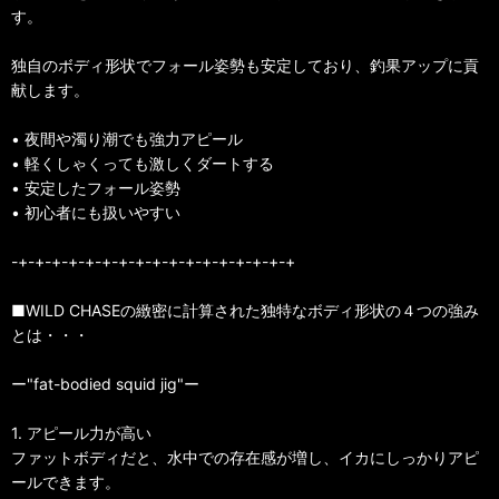
す。
独自のボディ形状でフォール姿勢も安定しており、釣果アップに貢
献します。
• 夜間や濁り潮でも強力アピール
• 軽くしゃくっても激しくダートする
• 安定したフォール姿勢
• 初心者にも扱いやすい
-+-+-+-+-+-+-+-+-+-+-+-+-+-+-+-+-+
■WILD CHASEの緻密に計算された独特なボディ形状の４つの強み
とは・・・
ー"fat-bodied squid jig"ー
1. アピール力が高い
ファットボディだと、水中での存在感が増し、イカにしっかりアピ
ールできます。