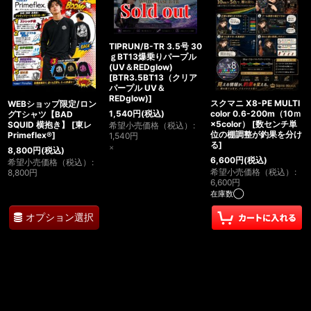
TIPRUN/B-TR 3.5号 30
ｇBT13爆乗りパープル
(UV＆REDglow)
[
BTR3.5BT13（クリア
パープル UV＆
REDglow)
]
スクマニ X8-PE MULTI
WEBショップ限定/ロン
color 0.6-200m（10ｍ
1,540
円
(税込)
グTシャツ【BAD
×5color）
[
数センチ単
SQUID 横抱き】
[
東レ
希望小売価格（税込）
:
位の棚調整が釣果を分け
Primeflex®
]
1,540
円
る
]
×
8,800
円
(税込)
6,600
円
(税込)
希望小売価格（税込）
:
希望小売価格（税込）
:
8,800
円
6,600
円
在庫数◯
オプション選択