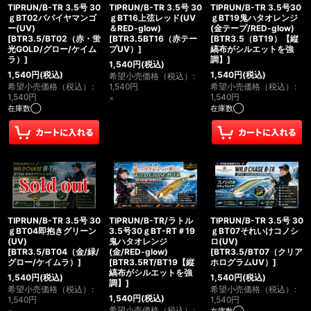
TIPRUN/B-TR 3.5号 30
TIPRUN/B-TR 3.5号 30
TIPRUN/B-TR 3.5号30
ｇBT02パパイヤマンゴ
ｇBT16上弦レッド(UV
ｇBT19鬼ハタオレンジ
ー(UV)
＆RED-glow)
(金テープ/RED-glow)
[
BTR3.5/BT02（赤・蛍
[
BTR3.5BT16（赤テー
[
BTR3.5（BT19）【縦
光GOLD/グロー/ケイム
プUV）
]
縞布がシルエットを強
ラ）
]
調】
]
1,540
円
(税込)
1,540
円
(税込)
1,540
円
(税込)
希望小売価格（税込）
:
希望小売価格（税込）
:
1,540
円
希望小売価格（税込）
:
1,540
円
1,540
円
×
在庫数◯
在庫数◯
TIPRUN/B-TR 3.5号 30
TIPRUN/B-TR/ラトル
TIPRUN/B-TR 3.5号 30
ｇBT04即抱きグリーン
3.5号30ｇBT-RT＃19
ｇBT07それいけコノシ
(UV)
鬼ハタオレンジ
ロ(UV)
[
BTR3.5/BT04（金/緑/
(金/RED-glow)
[
BTR3.5/BT07（クリア
グロー/ケイムラ）
]
[
BTR3.5RT/BT19【縦
ホログラムUV）
]
縞布がシルエットを強
1,540
円
(税込)
1,540
円
(税込)
調】
]
希望小売価格（税込）
:
希望小売価格（税込）
:
1,540
円
(税込)
1,540
円
1,540
円
希望小売価格（税込）
: