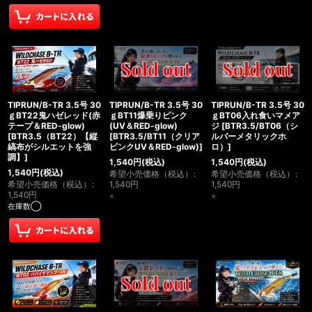
TIPRUN/B-TR 3.5号 30
TIPRUN/B-TR 3.5号 30
TIPRUN/B-TR 3.5号 30
ｇBT22鬼ハゼレッド(赤
ｇBT11爆乗りピンク
ｇBT06入れ食いマメア
テープ＆RED-glow)
(UV＆RED-glow)
ジ
[
BTR3.5/BT06（シ
[
BTR3.5（BT22）【縦
[
BTR3.5/BT11（クリア
ルバーメタリックホ
縞布がシルエットを強
ピンクUV＆RED-glow)
]
ロ）
]
調】
]
1,540
円
(税込)
1,540
円
(税込)
1,540
円
(税込)
希望小売価格（税込）
:
希望小売価格（税込）
:
希望小売価格（税込）
:
1,540
円
1,540
円
1,540
円
×
×
在庫数◯