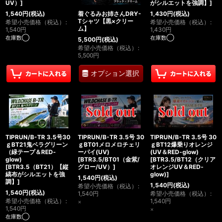
UV）
]
がシルエットを強調】
]
1,540
円
(税込)
1,430
円
(税込)
着ぐるみお姉さんDRY-
Tシャツ【黒×クリー
希望小売価格（税込）
:
希望小売価格（税込）
:
ム】
1,540
円
1,430
円
在庫数◯
在庫数◯
5,500
円
(税込)
希望小売価格（税込）
:
5,500
円
オプション選択
TIPRUN/B-TR 3.5号30
TIPRUN/B-TR 3.5号 30
TIPRUN/B-TR 3.5号 30
ｇBT21鬼ベラグリーン
ｇBT01メロメロチェリ
ｇBT12爆乗りオレンジ
（緑テープ＆RED-
ーパイ(UV)
(UV＆RED-glow)
glow)
[
BTR3.5/BT01（金紫/
[
BTR3.5/BT12（クリア
[
BTR3.5（BT21）【縦
グロー/UV）
]
オレンジUV＆RED-
縞布がシルエットを強
glow)
]
1,540
円
(税込)
調】
]
1,540
円
(税込)
希望小売価格（税込）
:
1,540
円
(税込)
1,540
円
希望小売価格（税込）
:
希望小売価格（税込）
:
1,540
円
×
1,540
円
×
在庫数◯