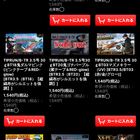
×
在庫数◯
1,540
円
在庫数◯
TIPRUN/B-TR 3.5号 30
TIPRUN/B-TR 3.5号30
TIPRUN/B-TR 3.5号 30
ｇBT18鬼ダルマピンク
ｇBT20鬼ゴチパープル
ｇBT03マズメキラー
(ピンクテープ＆RED-
(紫テープ＆RED-glow)
（UV)
[
BTR3.5/BT03
glow)
[
BTR3.5（BT20）【縦
(赤/金/グロー)
]
[
BTR3.5（BT18）【縦
縞布がシルエットを強
1,540
円
(税込)
縞布がシルエットを強
調】
]
希望小売価格（税込）
:
調】
]
1,540
円
(税込)
1,540
円
1,540
円
(税込)
希望小売価格（税込）
:
在庫数◯
希望小売価格（税込）
:
1,540
円
1,540
円
×
在庫数◯