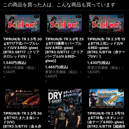
この商品を買った人は、こんな商品も買っています
TIPRUN/B-TR 3.5号 30
TIPRUN/B-TR 3.0号 25
TIPRUN/B-TR 2.5号 15
ｇBT17下弦パープルレ
ｇBT13爆乗りパープル
ｇBT16上弦レッド(UV
ッド(UV＆RED-glow)
(UV＆RED-glow)
＆RED-glow)
[
BTR3.5BT17（クリア
[
BTR3.0/BT13（クリア
[
BTR2.5/BT16（赤テー
ホロレッドUV）
]
パープルUV＆RED-
プUV）
]
glow)
]
1,540
円
(税込)
1,430
円
(税込)
1,485
円
(税込)
希望小売価格（税込）
:
希望小売価格（税込）
:
1,540
円
希望小売価格（税込）
:
1,430
円
1,485
円
×
×
×
TIPRUN/B-TR 3.5号 30
TIPRUN/B-TR 2.5号15
ｇBT10たまたま金レッ
ｇBT19鬼ハタオレンジ
ド(UV)
(金テープ＆RED-glow)
[
BTR3.5/BT10（金＆赤
[
BTR2.5/BT19【縦縞布