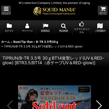
M's selection.Company Limited, the pioneer of eging.
メニュー
カート
スクマニオリジ
カテゴリ
マイページ
新着商品
商品検索
ご利用案内
ナル
ホーム
>
Boat/Tip-Run
>
B-TR 3.5号30ｇ
>
TIPRUN/B-TR 3.5号 30ｇBT14覚聖レッド(UV＆RED-glow)
TIPRUN/B-TR 3.5号 30ｇBT14覚聖レッド(UV＆RED-
glow)
[
BTR3.5/BT14（赤テープUV＆RED-glow)
]