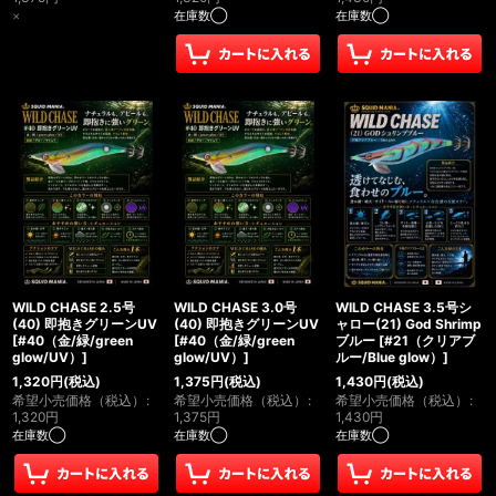
×
在庫数◯
在庫数◯
WILD CHASE 2.5号
WILD CHASE 3.0号
WILD CHASE 3.5号シ
(40) 即抱きグリーンUV
(40) 即抱きグリーンUV
ャロー(21) God Shrimp
[
#40（金/緑/green
[
#40（金/緑/green
ブルー
[
#21（クリアブ
glow/UV）
]
glow/UV）
]
ルー/Blue glow）
]
1,320
円
(税込)
1,375
円
(税込)
1,430
円
(税込)
希望小売価格（税込）
:
希望小売価格（税込）
:
希望小売価格（税込）
:
1,320
円
1,375
円
1,430
円
在庫数◯
在庫数◯
在庫数◯