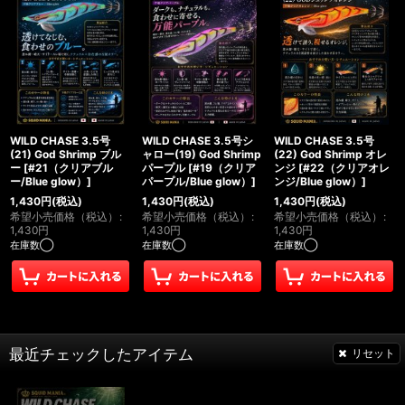
WILD CHASE 3.5号
WILD CHASE 3.5号シ
WILD CHASE 3.5号
(21) God Shrimp ブル
ャロー(19) God Shrimp
(22) God Shrimp オレ
ー
[
#21（クリアブル
パープル
[
#19（クリア
ンジ
[
#22（クリアオレ
ー/Blue glow）
]
パープル/Blue glow）
]
ンジ/Blue glow）
]
1,430
円
(税込)
1,430
円
(税込)
1,430
円
(税込)
希望小売価格（税込）
:
希望小売価格（税込）
:
希望小売価格（税込）
:
1,430
円
1,430
円
1,430
円
在庫数◯
在庫数◯
在庫数◯
最近チェックしたアイテム
リセット