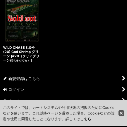
WILD CHASE 3.0号
(20) God Shrimp グリ
ーン
[
#20（クリアグリ
ーン/Blue glow）
]
新規登録はこちら
ログイン
ホーム
このサイトでは、カートシステムや利用状況の把握のためにCookie
ショッピングカート
などを使います。これ以降ページを遷移した場合、Cookieなどの設
定や使用に同意したことになります。詳しくは
こちら
マイページ