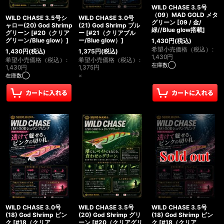
WILD CHASE 3.5号
（09）MAD GOLD メタ
WILD CHASE 3.5号シ
WILD CHASE 3.0号
グリーン
[
09 / 金/
ャロー(20) God Shrimp
(21) God Shrimp ブル
緑//Blue glow搭載
]
グリーン
[
#20（クリア
ー
[
#21（クリアブル
グリーン/Blue glow）
]
ー/Blue glow）
]
1,430
円
(税込)
希望小売価格（税込）
:
1,430
円
(税込)
1,375
円
(税込)
1,430
円
希望小売価格（税込）
:
希望小売価格（税込）
:
在庫数◯
1,430
円
1,375
円
在庫数◯
×
WILD CHASE 3.0号
WILD CHASE 3.5号
WILD CHASE 3.5号
(18) God Shrimp ピン
(20) God Shrimp グリ
(18) God Shrimp ピン
ク
[
#18（クリア
ーン
[
#20（クリアグリ
ク
[
#18（クリア