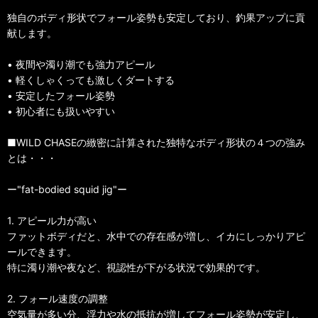
独自のボディ形状でフォール姿勢も安定しており、釣果アップに貢
献します。
• 夜間や濁り潮でも強力アピール
• 軽くしゃくっても激しくダートする
• 安定したフォール姿勢
• 初心者にも扱いやすい
■WILD CHASEの緻密に計算された独特なボディ形状の４つの強み
とは・・・
ー"fat-bodied squid jig"ー
1. アピール力が高い
ファットボディだと、水中での存在感が増し、イカにしっかりアピ
ールできます。
特に濁り潮や夜など、視認性が下がる状況で効果的です。
2. フォール速度の調整
空気量が多い分、浮力や水の抵抗が増してフォール姿勢が安定し、