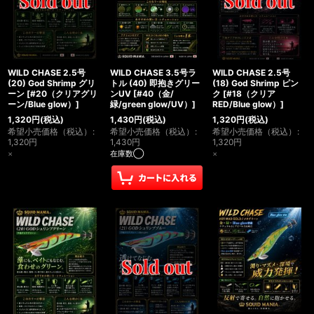
WILD CHASE 2.5号
WILD CHASE 3.5号ラ
WILD CHASE 2.5号
(20) God Shrimp グリ
トル (40) 即抱きグリー
(18) God Shrimp ピン
ーン
[
#20（クリアグリ
ンUV
[
#40（金/
ク
[
#18（クリア
ーン/Blue glow）
]
緑/green glow/UV）
]
RED/Blue glow）
]
1,320
円
(税込)
1,430
円
(税込)
1,320
円
(税込)
希望小売価格（税込）
:
希望小売価格（税込）
:
希望小売価格（税込）
:
1,320
円
1,430
円
1,320
円
×
在庫数◯
×