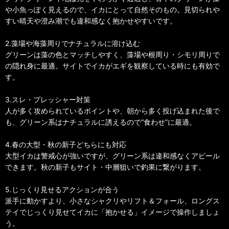
や小魚っぽく見えるので、イカにとって自然そのもの。見切られや
すい晴天や澄み潮でも違和感なく抱かせやすいです。
2.藻場や海藻周りでナチュラルに溶け込む
グリーンは藻の色とマッチしやすく、藻場や根周り・シモリ周りで
の隠れ身に最適。サイトでイカがエギを観察している時にも有効で
す。
3.スレ・プレッシャー対策
人が多く攻められているポイントや、朝から多く投げ込まれた後で
も、グリーン系はナチュラルに誘えるので“食わせ”に最適。
4.春の大型・秋の新子どちらにも対応
大型イカは警戒心が強いですが、グリーン系は違和感なくアピール
できます。秋の新子もサイト・中層狙いで釣果に繋がります。
5.じっくり見せるアクションが合う
派手に動かすより、小さなシャクリやリフト＆フォール、ロングス
テイでじっくり見せてイカに「抱かせる」イメージで操作しましょ
う。