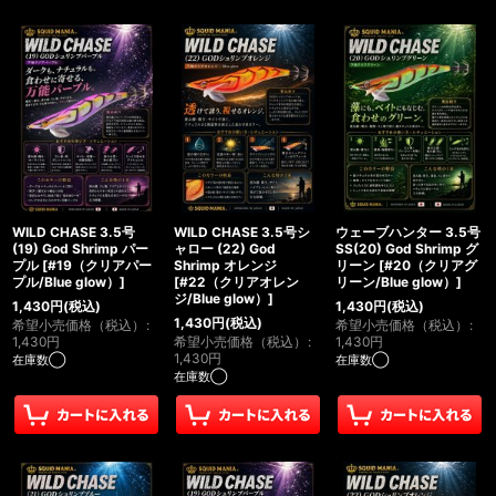
WILD CHASE 3.5号
WILD CHASE 3.5号シ
ウェーブハンター 3.5号
(19) God Shrimp パー
ャロー (22) God
SS(20) God Shrimp グ
プル
[
#19（クリアパー
Shrimp オレンジ
リーン
[
#20（クリアグ
プル/Blue glow）
]
[
#22（クリアオレン
リーン/Blue glow）
]
ジ/Blue glow）
]
1,430
円
(税込)
1,430
円
(税込)
1,430
円
(税込)
希望小売価格（税込）
:
希望小売価格（税込）
:
1,430
円
希望小売価格（税込）
:
1,430
円
1,430
円
在庫数◯
在庫数◯
在庫数◯