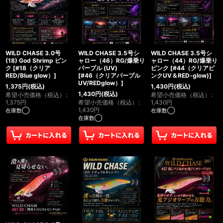
WILD CHASE 3.0号
WILD CHASE 3.5号シ
WILD CHASE 3.5号シ
(18) God Shrimp ピン
ャロー（46）RG/爆乗り
ャロー（44）RG/爆乗り
ク
[
#18（クリア
パープル (UV)
ピンク
[
#44（クリアピ
RED/Blue glow）
]
[
#46（クリアパープル
ンクUV＆RED-glow)
]
UV/REDglow）
]
1,375
円
(税込)
1,430
円
(税込)
1,430
円
(税込)
希望小売価格（税込）
:
希望小売価格（税込）
:
1,375
円
希望小売価格（税込）
:
1,430
円
1,430
円
在庫数◯
在庫数◯
在庫数◯