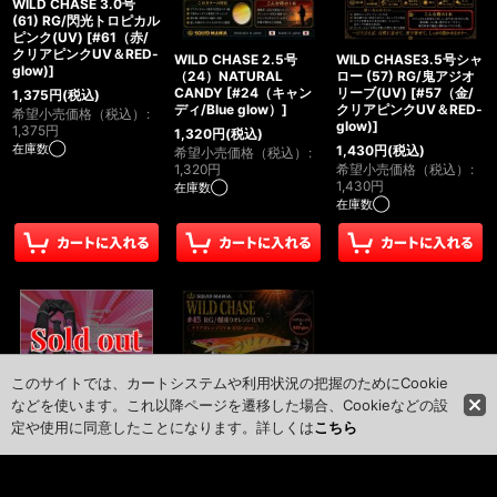
WILD CHASE 3.0号
(61) RG/閃光トロピカル
ピンク(UV)
[
#61（赤/
クリアピンクUV＆RED-
WILD CHASE 2.5号
WILD CHASE3.5号シャ
glow)
]
（24）NATURAL
ロー (57) RG/鬼アジオ
CANDY
[
#24（キャン
リーブ(UV)
[
#57（金/
1,375
円
(税込)
ディ/Blue glow）
]
クリアピンクUV＆RED-
希望小売価格（税込）
:
glow)
]
1,375
円
1,320
円
(税込)
在庫数◯
1,430
円
(税込)
希望小売価格（税込）
:
1,320
円
希望小売価格（税込）
:
1,430
円
在庫数◯
在庫数◯
このサイトでは、カートシステムや利用状況の把握のためにCookie
などを使います。これ以降ページを遷移した場合、Cookieなどの設
スクマニライフジャケッ
ト（黒×ピンク）
定や使用に同意したことになります。詳しくは
こちら
30,250
円
(税込)
希望小売価格（税込）
:
30,250
円
WILD CHASE 3.0号
WILD CHASE 3.0号