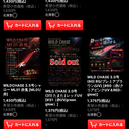
1,430
円
(税込)
1,430
円
(税込)
希望小売価格（税込）
:
希望小売価格（税込）
:
1,430
円
1,430
円
在庫数◯
在庫数◯
WILD CHASE 3.0号
(60) RG/プレミアブラ
WILDCHASE 3.5号シャ
ウン(UV)
[
#60（赤/ク
ロー ML01 赤鬼
[
ML01/
リアピンクUV＆RED-
WILD CHASE 3.0号
赤
]
glow)
]
(31) たまたまレッドUV
[
#31（赤UV/green
1,430
円
(税込)
1,375
円
(税込)
glow）
]
希望小売価格（税込）
:
希望小売価格（税込）
:
1,430
円
1,375
円
1,375
円
(税込)
在庫数◯
在庫数◯
希望小売価格（税込）
:
1,375
円
×