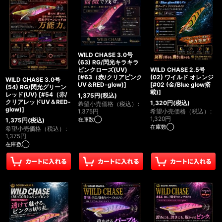
WILD CHASE 3.0号
(63) RG/閃光キラキラ
WILD CHASE 2.5号
ピンクローズ(UV)
(02) ワイルド オレンジ
[
#63（赤/クリアピンク
WILD CHASE 3.0号
[
#02 (金/Blue glow搭
UV＆RED-glow)
]
(54) RG/閃光グリーン
載)
]
レッド(UV)
[
#54（赤/
1,375
円
(税込)
クリアレッドUV＆RED-
1,320
円
(税込)
希望小売価格（税込）
:
glow)
]
希望小売価格（税込）
:
1,375
円
1,320
円
在庫数◯
1,375
円
(税込)
在庫数◯
希望小売価格（税込）
:
1,375
円
在庫数◯