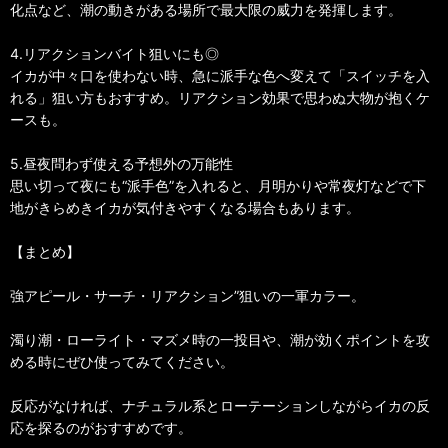
化点など、潮の動きがある場所で最大限の威力を発揮します。
4.リアクションバイト狙いにも◎
イカが中々口を使わない時、急に派手な色へ変えて「スイッチを入
れる」狙い方もおすすめ。リアクション効果で思わぬ大物が抱くケ
ースも。
5.昼夜問わず使える予想外の万能性
思い切って夜にも“派手色”を入れると、月明かりや常夜灯などで下
地がきらめきイカが気付きやすくなる場合もあります。
【まとめ】
強アピール・サーチ・リアクション”狙いの一軍カラー。
濁り潮・ローライト・マズメ時の一投目や、潮が効くポイントを攻
める時にぜひ使ってみてください。
反応がなければ、ナチュラル系とローテーションしながらイカの反
応を探るのがおすすめです。