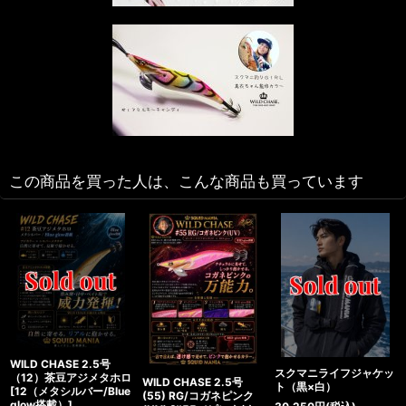
この商品を買った人は、こんな商品も買っています
WILD CHASE 2.5号
スクマニライフジャケッ
（12）茶豆アジメタホロ
WILD CHASE 2.5号
ト（黒×白）
[
12（メタシルバー/Blue
(55) RG/コガネピンク
glow搭載）
]