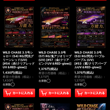
WILD CHASE 3.5号シ
WILD CHASE 3.0号
WILD CHASE 3.0号
ャロー (54) RG/閃光グ
(57) RG/鬼アジオリーブ
(53) RG/閃光パープル
リーンレッド(UV)
(UV)
[
#57（金/クリア
パープル (UV)
[
#54（赤/クリアレッド
ピンクUV＆RED-glow)
]
[
#53（紫/クリアパープ
UV＆RED-glow)
]
ルUV＆RED-glow)
]
1,375
円
(税込)
1,430
円
(税込)
1,375
円
(税込)
希望小売価格（税込）
:
希望小売価格（税込）
:
1,375
円
希望小売価格（税込）
:
1,430
円
1,375
円
在庫数◯
在庫数◯
在庫数◯