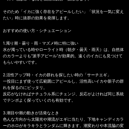
そのため「イカに強く存在をアピールしたい」「状況を一気に変え
たい」時に抜群の効果を発揮します。
おすすめの使い方・シチュエーション
1.濁り潮・曇り・雨・マズメ時に特に強い
水が濁っている時やローライト時（朝夕・曇天・雨天）は、自然体
のカラーよりも“派手アピール”が効果的。遠くのイカにも見つけて
もらいやすいです。
2.活性アップ時・イカの群れを探したい時の「サーチエギ」
一投目にまず使って広範囲にアピールし、活性高いイカや新子の群
れを探るのにピッタリ。
反応がなければナチュラル系にチェンジ、反応がよければ同じ系統
でテンポよく探っていくのも有効です。
3.潮目や潮の動きが活発なとき
色んな方向から太陽光や潮流がエギに当たり、下地キャンディカラ
ーのホロがキラキラとランダムに輝きます。潮変わりや本流脇の変