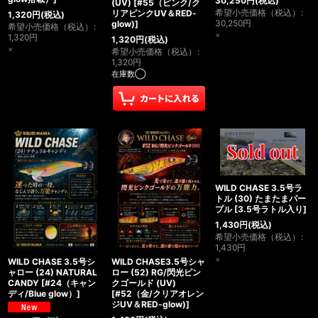
30,250
円
(税込)
(UV)
[
#55（ピンク/ク
希望小売価格（税込）
:
リアピンクUV＆RED-
1,320
円
(税込)
30,250
円
glow)
]
希望小売価格（税込）
:
×
1,320
円
1,320
円
(税込)
×
希望小売価格（税込）
:
1,320
円
在庫数◯
WILD CHASE 3.5号ラ
トル (30) たまたまパー
プル
[
3.5号ラトル入り
]
1,430
円
(税込)
希望小売価格（税込）
:
1,430
円
×
WILD CHASE 3.5号シ
WILD CHASE3.5号シャ
ャロー (24) NATURAL
ロー (52) RG/閃光ピン
CANDY
[
#24（キャン
クゴールド (UV)
ディ/Blue glow）
]
[
#52（金/クリアオレン
ジUV＆RED-glow)
]