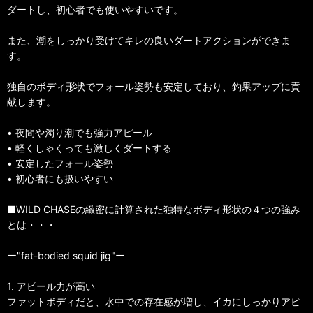
ダートし、初心者でも使いやすいです。
また、潮をしっかり受けてキレの良いダートアクションができま
す。
独自のボディ形状でフォール姿勢も安定しており、釣果アップに貢
献します。
• 夜間や濁り潮でも強力アピール
• 軽くしゃくっても激しくダートする
• 安定したフォール姿勢
• 初心者にも扱いやすい
■WILD CHASEの緻密に計算された独特なボディ形状の４つの強み
とは・・・
ー"fat-bodied squid jig"ー
1. アピール力が高い
ファットボディだと、水中での存在感が増し、イカにしっかりアピ