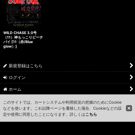
WILD CHASE 3.0号
（11）神もっこりピーチ
パイ
[
11（赤/Blue
glow）
]
新規登録はこちら
ログイン
ホーム
ショッピングカート
このサイトでは、カートシステムや利用状況の把握のためにCookie
などを使います。これ以降ページを遷移した場合、Cookieなどの設
マイページ
定や使用に同意したことになります。詳しくは
こちら
お気に入り