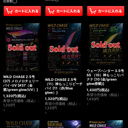
在庫数◯
ウェーブハンター 3.5号
SS （10）神もっこりバ
WILD CHASE 2.5号
ナナ
[
10 (金/green
WILD CHASE 2.5号
(37) メロメロチェリー
glow搭載)
]
（11）神もっこりピーチ
パイ-UV
[
#37（金
パイ
[
11（赤/Blue
紫/green glow/UV）
]
1,430
円
(税込)
glow）
]
希望小売価格（税込）
:
1,320
円
(税込)
1,320
円
(税込)
1,430
円
希望小売価格（税込）
:
希望小売価格（税込）
:
×
1,320
円
1,320
円
×
×