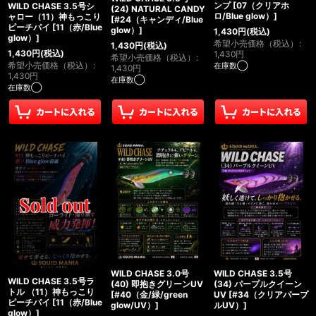
ンプ
[
07（クリアホ
WILD CHASE 3.5号シ
(24) NATURAL CANDY
ロ/Blue glow）
]
ャロー（11）神もっこり
[
#24（キャンディ/Blue
ピーチパイ
[
11（赤/Blue
glow）
]
1,430
円
(税込)
glow）
]
希望小売価格（税込）
:
1,430
円
(税込)
1,430
円
(税込)
1,430
円
希望小売価格（税込）
:
希望小売価格（税込）
:
在庫数◯
1,430
円
1,430
円
在庫数◯
在庫数◯
WILD CHASE 3.0号
WILD CHASE 3.5号
WILD CHASE 3.5号ラ
(40) 即抱きグリーンUV
(34) パープルクイーン
トル （11）神もっこり
[
#40（金/緑/green
UV
[
#34（クリアパープ
ピーチパイ
[
11（赤/Blue
glow/UV）
]
ルUV）
]
glow）
]