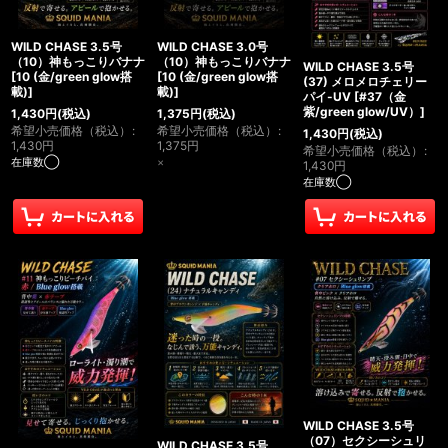
WILD CHASE 3.5号
WILD CHASE 3.0号
（10）神もっこりバナナ
（10）神もっこりバナナ
WILD CHASE 3.5号
[
10 (金/green glow搭
[
10 (金/green glow搭
(37) メロメロチェリー
載)
]
載)
]
パイ-UV
[
#37（金
紫/green glow/UV）
]
1,430
円
(税込)
1,375
円
(税込)
希望小売価格（税込）
:
希望小売価格（税込）
:
1,430
円
(税込)
1,430
円
1,375
円
希望小売価格（税込）
:
在庫数◯
×
1,430
円
在庫数◯
WILD CHASE 3.5号
（07）セクシーシュリ
WILD CHASE 3.5号