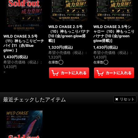
WILD CHASE 2.5号
WILD CHASE 3.5号シ
（10）神もっこりバナナ
ャロー（10）神もっこり
[
10 (金/green glow搭
バナナ
[
10 (金/green
WILD CHASE 3.5号
載)
]
glow搭載)
]
（11）神もっこりピーチ
パイ
[
11（赤/Blue
1,320
円
(税込)
1,430
円
(税込)
glow）
]
希望小売価格（税込）
:
希望小売価格（税込）
:
1,430
円
(税込)
1,320
円
1,430
円
希望小売価格（税込）
:
在庫数◯
在庫数◯
1,430
円
×
最近チェックしたアイテム
リセット