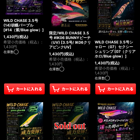
WILD CHASE 3.5号
(14)胡蝶パープル
[
#14（紫/Blue glow）
]
限定/WILD CHASE 3.5
1,430
円
(税込)
号 #IK06 BUNNYピーチ
希望小売価格（税込）
:
WILD CHASE 3.5号シ
（UV)
[
3.5号/ IK06クリ
1,430
円
ャロー（07）セクシー
アピンクUV
]
シュリンプ
[
07（クリア
在庫数◯
1,430
円
(税込)
ホロ/Blue glow）
]
希望小売価格（税込）
:
1,430
円
(税込)
1,430
円
希望小売価格（税込）
:
在庫数◯
1,430
円
在庫数◯