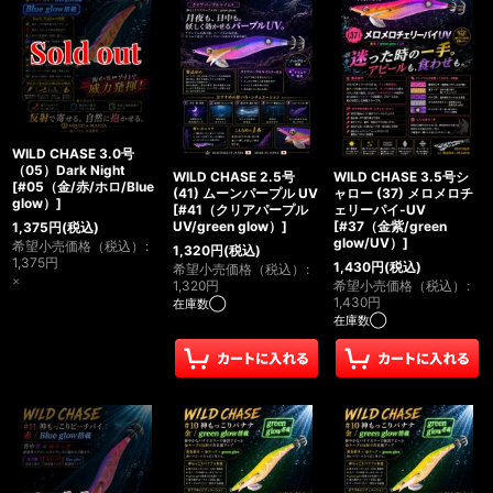
WILD CHASE 3.0号
（05）Dark Night
WILD CHASE 2.5号
WILD CHASE 3.5号シ
[
#05（金/赤/ホロ/Blue
(41) ムーンパープル UV
ャロー (37) メロメロチ
glow）
]
[
#41（クリアパープル
ェリーパイ-UV
UV/green glow）
]
[
#37（金紫/green
1,375
円
(税込)
glow/UV）
]
希望小売価格（税込）
:
1,320
円
(税込)
1,375
円
1,430
円
(税込)
希望小売価格（税込）
:
×
1,320
円
希望小売価格（税込）
:
1,430
円
在庫数◯
在庫数◯