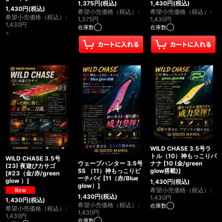
1,375
円
(税込)
1,430
円
(税込)
1,430
円
(税込)
希望小売価格（税込）
:
希望小売価格（税込）
:
希望小売価格（税込）
:
1,375
円
1,430
円
1,430
円
在庫数◯
在庫数◯
×
WILD CHASE 3.5号ラ
トル（10）神もっこりバ
WILD CHASE 3.5号
ナナ
[
10 (金/green
ウェーブハンター 3.5号
(23) 夜遊びカサゴ
glow搭載)
]
SS （11）神もっこりピ
[
#23（金/赤/green
ーチパイ
[
11（赤/Blue
glow ）
]
1,430
円
(税込)
glow）
]
希望小売価格（税込）
:
1,430
円
(税込)
1,430
円
1,430
円
(税込)
希望小売価格（税込）
:
在庫数◯
希望小売価格（税込）
:
1,430
円
1,430
円
在庫数◯