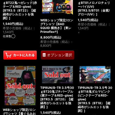
ｇBT22鬼ハゼレッド(赤
ｇBT01メロメロチェリ
テープ＆RED-glow)
ーパイ(UV)
[
BTR3.5（BT22）【縦
[
BTR3.5/BT01（金紫/
縞布がシルエットを強
グロー/UV）
]
調】
]
1,540
円
(税込)
WEBショップ限定/ロン
1,540
円
(税込)
グTシャツ【BAD
希望小売価格（税込）
:
SQUID 横抱き】
[
東レ
希望小売価格（税込）
:
1,540
円
Primeflex®
]
1,540
円
×
在庫数◯
8,800
円
(税込)
希望小売価格（税込）
:
8,800
円
オプション選択
TIPRUN/B-TR 3.5号30
TIPRUN/B-TR 3.5号 30
ｇBT20鬼ゴチパープル
ｇBT18鬼ダルマピンク
(紫テープ＆RED-glow)
(ピンクテープ＆RED-
[
BTR3.5（BT20）【縦
glow)
縞布がシルエットを強
[
BTR3.5（BT18）【縦
調】
]
縞布がシルエットを強
WEBショップ限定/ロン
調】
]
1,540
円
(税込)
グTシャツ【着ぐるみお