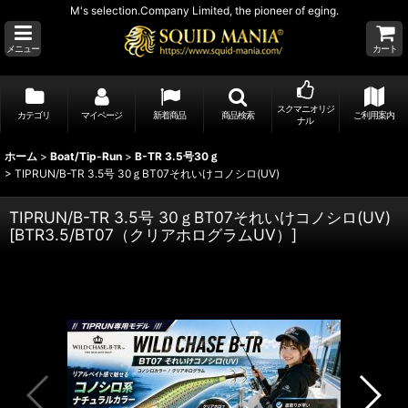
M's selection.Company Limited, the pioneer of eging.
メニュー
カート
スクマニオリジ
カテゴリ
マイページ
新着商品
商品検索
ご利用案内
ナル
ホーム
>
Boat/Tip-Run
>
B-TR 3.5号30ｇ
>
TIPRUN/B-TR 3.5号 30ｇBT07それいけコノシロ(UV)
TIPRUN/B-TR 3.5号 30ｇBT07それいけコノシロ(UV)
[
BTR3.5/BT07（クリアホログラムUV）
]