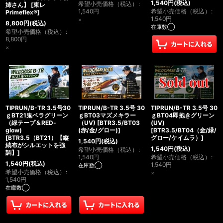
1,540
円
(税込)
希望小売価格（税込）
:
姉さん】
[
東レ
1,540
円
希望小売価格（税込）
:
Primeflex®
]
1,540
円
×
8,800
円
(税込)
在庫数◯
希望小売価格（税込）
:
8,800
円
×
TIPRUN/B-TR 3.5号30
TIPRUN/B-TR 3.5号 30
TIPRUN/B-TR 3.5号 30
ｇBT21鬼ベラグリーン
ｇBT03マズメキラー
ｇBT04即抱きグリーン
（緑テープ＆RED-
（UV)
[
BTR3.5/BT03
(UV)
glow)
(赤/金/グロー)
]
[
BTR3.5/BT04（金/緑/
[
BTR3.5（BT21）【縦
グロー/ケイムラ）
]
1,540
円
(税込)
縞布がシルエットを強
1,540
円
(税込)
希望小売価格（税込）
:
調】
]
1,540
円
希望小売価格（税込）
:
1,540
円
(税込)
1,540
円
在庫数◯
希望小売価格（税込）
:
×
1,540
円
在庫数◯