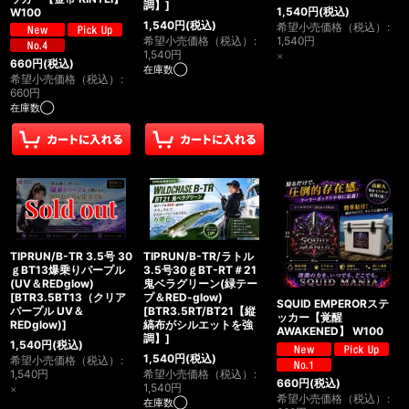
調】
]
1,540
円
(税込)
W100
1,540
円
(税込)
希望小売価格（税込）
:
希望小売価格（税込）
:
1,540
円
1,540
円
×
660
円
(税込)
在庫数◯
希望小売価格（税込）
:
660
円
在庫数◯
TIPRUN/B-TR 3.5号 30
TIPRUN/B-TR/ラトル
ｇBT13爆乗りパープル
3.5号30ｇBT-RT＃21
(UV＆REDglow)
鬼ベラグリーン(緑テー
[
BTR3.5BT13（クリア
プ＆RED-glow)
SQUID EMPERORステ
パープル UV＆
[
BTR3.5RT/BT21【縦
ッカー【覚醒
REDglow)
]
縞布がシルエットを強
AWAKENED】 W100
調】
]
1,540
円
(税込)
1,540
円
(税込)
希望小売価格（税込）
:
1,540
円
希望小売価格（税込）
:
660
円
(税込)
1,540
円
×
希望小売価格（税込）
:
在庫数◯