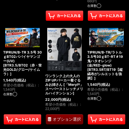
660
円
在庫数◯
TIPRUN/B-TR 3.5号 30
TIPRUN/B-TR/ラトル
ｇBT02パパイヤマンゴ
3.5号30ｇBT-RT＃19
ー(UV)
鬼ハタオレンジ
[
BTR3.5/BT02（赤・蛍
(金/RED-glow)
光GOLD/グロー/ケイム
[
BTR3.5RT/BT19【縦
ラ）
]
縞布がシルエットを強
ワンランク上の大人の
調】
]
ZIP UPパーカー着ぐる
1,540
円
(税込)
みお姉さん
[
「Meryl®」
1,540
円
(税込)
希望小売価格（税込）
:
スーパーストレッチメリ
1,540
円
希望小売価格（税込）
:
ルハイテンション
]
1,540
円
在庫数◯
在庫数◯
22,000
円
(税込)
希望小売価格（税込）
:
22,000
円
オプション選択