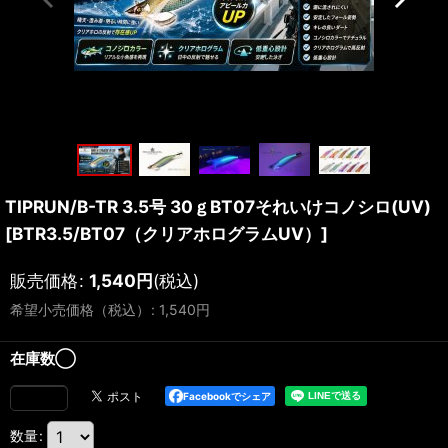
TIPRUN/B-TR 3.5号 30ｇBT07それいけコノシロ(UV)
[
BTR3.5/BT07（クリアホログラムUV）
]
販売価格
:
1,540
円
(税込)
希望小売価格（税込）
:
1,540
円
在庫数◯
Facebookでシェア
数量
: