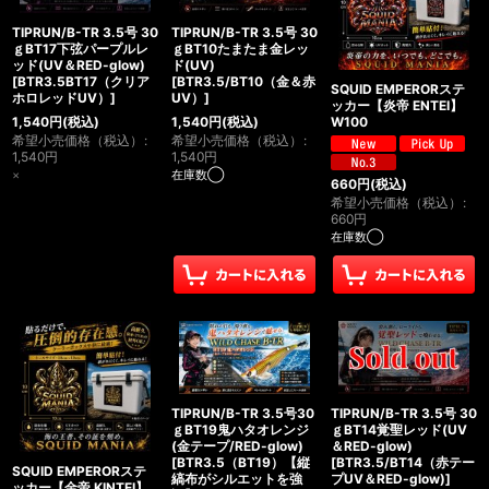
TIPRUN/B-TR 3.5号 30
TIPRUN/B-TR 3.5号 30
ｇBT17下弦パープルレ
ｇBT10たまたま金レッ
ッド(UV＆RED-glow)
ド(UV)
[
BTR3.5BT17（クリア
[
BTR3.5/BT10（金＆赤
SQUID EMPERORステ
ホロレッドUV）
]
UV）
]
ッカー【炎帝 ENTEI】
1,540
円
(税込)
1,540
円
(税込)
W100
希望小売価格（税込）
:
希望小売価格（税込）
:
1,540
円
1,540
円
×
在庫数◯
660
円
(税込)
希望小売価格（税込）
:
660
円
在庫数◯
TIPRUN/B-TR 3.5号30
TIPRUN/B-TR 3.5号 30
ｇBT19鬼ハタオレンジ
ｇBT14覚聖レッド(UV
(金テープ/RED-glow)
＆RED-glow)
[
BTR3.5（BT19）【縦
[
BTR3.5/BT14（赤テー
SQUID EMPERORステ
縞布がシルエットを強
プUV＆RED-glow)
]
ッカー【金帝 KINTEI】