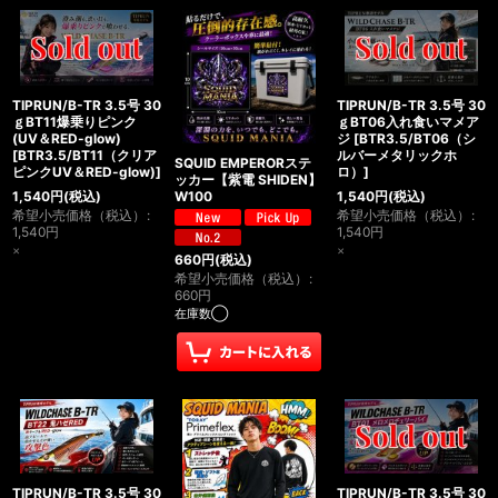
TIPRUN/B-TR 3.5号 30
TIPRUN/B-TR 3.5号 30
ｇBT11爆乗りピンク
ｇBT06入れ食いマメア
(UV＆RED-glow)
ジ
[
BTR3.5/BT06（シ
[
BTR3.5/BT11（クリア
ルバーメタリックホ
SQUID EMPERORステ
ピンクUV＆RED-glow)
]
ロ）
]
ッカー【紫電 SHIDEN】
1,540
円
(税込)
1,540
円
(税込)
W100
希望小売価格（税込）
:
希望小売価格（税込）
:
1,540
円
1,540
円
×
×
660
円
(税込)
希望小売価格（税込）
:
660
円
在庫数◯
TIPRUN/B-TR 3.5号 30
TIPRUN/B-TR 3.5号 30