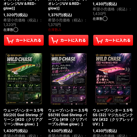
オレンジUV＆RED-
オレンジUV＆RED-
1,430
円
(税込)
glow)
]
glow)
]
希望小売価格（税込）
:
1,430
円
1,320
円
(税込)
1,375
円
(税込)
在庫数◯
希望小売価格（税込）
:
希望小売価格（税込）
:
1,320
円
1,375
円
在庫数◯
在庫数△
ウェーブハンター 3.5号
ウェーブハンター 3.5号
ウェーブハンター 3.5号
SS(20) God Shrimp グ
SS(19) God Shrimp パ
SS (32) マジカルピンク
リーン
[
#20（クリアグ
ープル
[
#19（クリアパ
UV
[
#32（クリアレッド
リーン/Blue glow）
]
ープル/Blue glow）
]
UV）
]
1,430
円
(税込)
1,430
円
(税込)
1,430
円
(税込)
希望小売価格（税込）
:
希望小売価格（税込）
:
希望小売価格（税込）
: