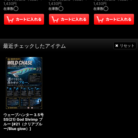
1,430
円
1,430
円
1,430
円
在庫数◯
在庫数◯
在庫数◯
最近チェックしたアイテム
リセット
ウェーブハンター 3.5号
SS(21) God Shrimp ブ
ルー
[
#21（クリアブル
ー/Blue glow）
]