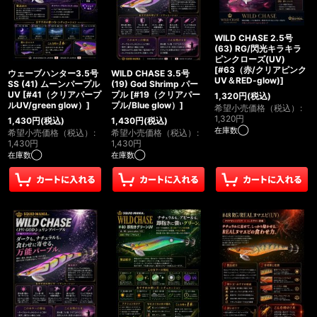
WILD CHASE 2.5号
(63) RG/閃光キラキラ
ピンクローズ(UV)
[
#63（赤/クリアピンク
ウェーブハンター3.5号
WILD CHASE 3.5号
UV＆RED-glow)
]
SS (41) ムーンパープル
(19) God Shrimp パー
UV
[
#41（クリアパープ
プル
[
#19（クリアパー
1,320
円
(税込)
ルUV/green glow）
]
プル/Blue glow）
]
希望小売価格（税込）
:
1,320
円
1,430
円
(税込)
1,430
円
(税込)
在庫数◯
希望小売価格（税込）
:
希望小売価格（税込）
:
1,430
円
1,430
円
在庫数◯
在庫数◯