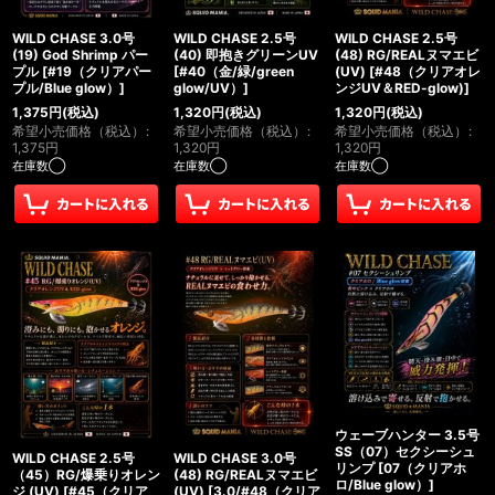
WILD CHASE 3.0号
WILD CHASE 2.5号
WILD CHASE 2.5号
(19) God Shrimp パー
(40) 即抱きグリーンUV
(48) RG/REALヌマエビ
プル
[
#19（クリアパー
[
#40（金/緑/green
(UV)
[
#48（クリアオレ
プル/Blue glow）
]
glow/UV）
]
ンジUV＆RED-glow)
]
1,375
円
(税込)
1,320
円
(税込)
1,320
円
(税込)
希望小売価格（税込）
:
希望小売価格（税込）
:
希望小売価格（税込）
:
1,375
円
1,320
円
1,320
円
在庫数◯
在庫数◯
在庫数◯
ウェーブハンター 3.5号
SS（07）セクシーシュ
WILD CHASE 2.5号
WILD CHASE 3.0号
リンプ
[
07（クリアホ
（45）RG/爆乗りオレン
(48) RG/REALヌマエビ
ロ/Blue glow）
]
ジ (UV)
[
#45（クリア
(UV)
[
3.0/#48（クリア