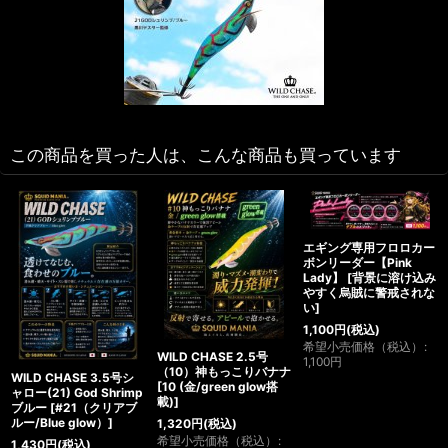
この商品を買った人は、こんな商品も買っています
エギング専用フロロカー
ボンリーダー【Pink
Lady】
[
背景に溶け込み
やすく烏賊に警戒されな
い
]
1,100
円
(税込)
希望小売価格（税込）
:
WILD CHASE 2.5号
1,100
円
（10）神もっこりバナナ
WILD CHASE 3.5号シ
[
10 (金/green glow搭
ャロー(21) God Shrimp
載)
]
ブルー
[
#21（クリアブ
ルー/Blue glow）
]
1,320
円
(税込)
希望小売価格（税込）
:
1,430
円
(税込)