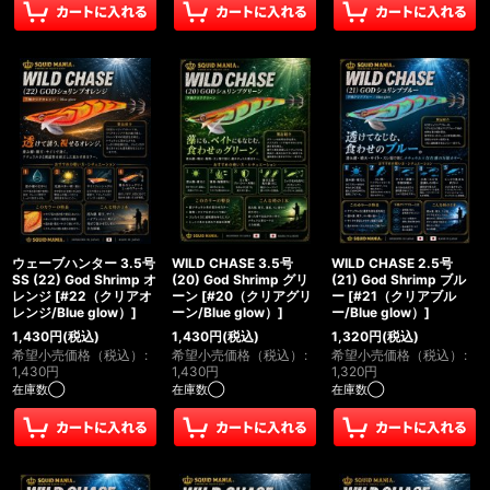
ウェーブハンター 3.5号
WILD CHASE 3.5号
WILD CHASE 2.5号
SS (22) God Shrimp オ
(20) God Shrimp グリ
(21) God Shrimp ブル
レンジ
[
#22（クリアオ
ーン
[
#20（クリアグリ
ー
[
#21（クリアブル
レンジ/Blue glow）
]
ーン/Blue glow）
]
ー/Blue glow）
]
1,430
円
(税込)
1,430
円
(税込)
1,320
円
(税込)
希望小売価格（税込）
:
希望小売価格（税込）
:
希望小売価格（税込）
:
1,430
円
1,430
円
1,320
円
在庫数◯
在庫数◯
在庫数◯