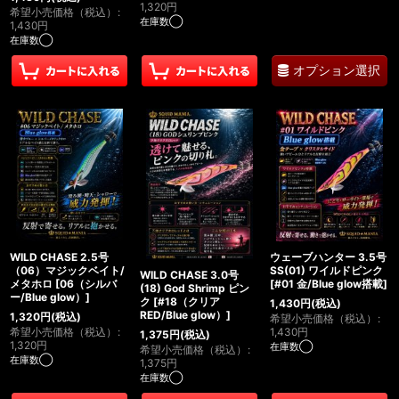
1,320
円
希望小売価格（税込）
:
在庫数◯
1,430
円
在庫数◯
オプション選択
WILD CHASE 2.5号
ウェーブハンター 3.5号
（06）マジックベイト/
SS(01) ワイルドピンク
WILD CHASE 3.0号
メタホロ
[
06（シルバ
[
#01 金/Blue glow搭載
]
(18) God Shrimp ピン
ー/Blue glow）
]
ク
[
#18（クリア
1,430
円
(税込)
RED/Blue glow）
]
1,320
円
(税込)
希望小売価格（税込）
:
希望小売価格（税込）
:
1,430
円
1,375
円
(税込)
1,320
円
在庫数◯
希望小売価格（税込）
:
在庫数◯
1,375
円
在庫数◯