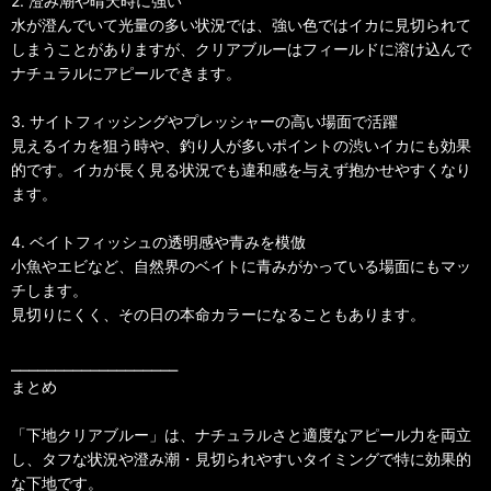
2. 澄み潮や晴天時に強い
水が澄んでいて光量の多い状況では、強い色ではイカに見切られて
しまうことがありますが、クリアブルーはフィールドに溶け込んで
ナチュラルにアピールできます。
3. サイトフィッシングやプレッシャーの高い場面で活躍
見えるイカを狙う時や、釣り人が多いポイントの渋いイカにも効果
的です。イカが長く見る状況でも違和感を与えず抱かせやすくなり
ます。
4. ベイトフィッシュの透明感や青みを模倣
小魚やエビなど、自然界のベイトに青みがかっている場面にもマッ
チします。
見切りにくく、その日の本命カラーになることもあります。
⎯⎯⎯⎯⎯⎯⎯⎯⎯⎯⎯⎯⎯⎯⎯⎯⎯⎯⎯
まとめ
「下地クリアブルー」は、ナチュラルさと適度なアピール力を両立
し、タフな状況や澄み潮・見切られやすいタイミングで特に効果的
な下地です。