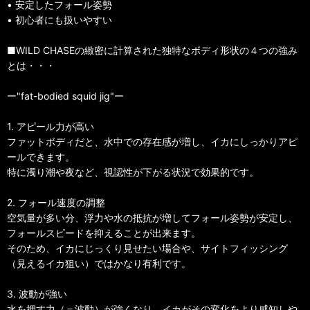
• 安定したフォール姿勢
• 初心者にも扱いやすい
■WILD CHASEの緻密に計算された独特なボディ形状の４つの強み
とは・・・
ー"fat-bodied squid jig"ー
1. アピール力が高い
ファットボディだと、水中での存在感が増し、イカにしっかりアピ
ールできます。
特に濁り潮や夜など、視認性が下がる状況で効果的です。
2. フォール速度の調整
空気量が多い分、浮力や水の抵抗が増してフォール姿勢が安定し、
フォールスピードを抑えることが出来ます。
そのため、イカにじっくり見せたい場合や、サイトフィッシング
（見えるイカ狙い）ではかなり有利です。
3. 波動が強い
水を押す力（＝波動）が強くなり、イカがその変化をより感知しや